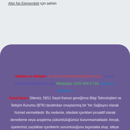
Altın Ne Elementidir
için
admin
ş
Reklam ve İletişim:
E-mail:
backlinkpaneli@gmail.com
Teams:
forumhizmeti@gmail.com
Whatsapp: 0262 606 0 726
Telegram:
@karabul
Yasal Uyarı:
Sitemiz, 5651 Sayılı Kanun gereğince Bilgi Teknolojileri ve
İletişim Kurumu (BTK) tarafından onaylanmış bir Yer Sağlayıcı olarak
hizmet vermektedir. Bu nedenle, sitedeki içerikleri proaktif olarak
denetleme veya araştırma yükümlülüğümüz bulunmamaktadır. Ancak,
üyelerimiz yazdıkları içeriklerin sorumluluğunu taşımakta olup, siteye