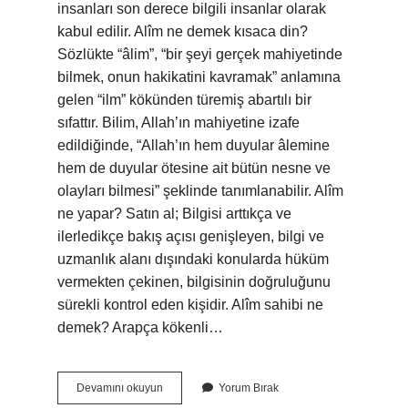
insanları son derece bilgili insanlar olarak
kabul edilir. Alîm ne demek kısaca din?
Sözlükte “âlim”, “bir şeyi gerçek mahiyetinde
bilmek, onun hakikatini kavramak” anlamına
gelen “ilm” kökünden türemiş abartılı bir
sıfattır. Bilim, Allah’ın mahiyetine izafe
edildiğinde, “Allah’ın hem duyular âlemine
hem de duyular ötesine ait bütün nesne ve
olayları bilmesi” şeklinde tanımlanabilir. Alîm
ne yapar? Satın al; Bilgisi arttıkça ve
ilerledikçe bakış açısı genişleyen, bilgi ve
uzmanlık alanı dışındaki konularda hüküm
vermekten çekinen, bilgisinin doğruluğunu
sürekli kontrol eden kişidir. Alîm sahibi ne
demek? Arapça kökenli…
Alim
Devamını okuyun
Yorum Bırak
Kişi