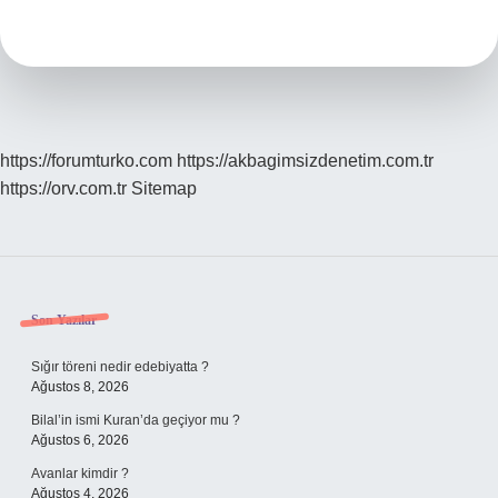
Ne
Demek
https://forumturko.com
https://akbagimsizdenetim.com.tr
https://orv.com.tr
Sitemap
Sidebar
Son Yazılar
Sığır töreni nedir edebiyatta ?
Ağustos 8, 2026
Bilal’in ismi Kuran’da geçiyor mu ?
Ağustos 6, 2026
Avanlar kimdir ?
Ağustos 4, 2026