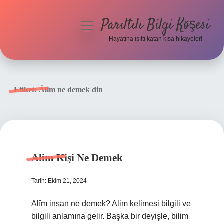
Parıltılı Bilgi Köşesi
menüyü
aç
Hayatına ışıltı katan kısa hikayeler!
Anasayfa
Gizlilik Politikası
Etiket:
Âlim ne demek din
Yasal Uyarı
Hakkımızda
Alim Kişi Ne Demek
Tarih: Ekim 21, 2024
Alîm insan ne demek? Alim kelimesi bilgili ve
bilgili anlamına gelir. Başka bir deyişle, bilim