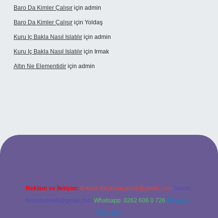
Baro Da Kimler Çalışır
için
admin
Baro Da Kimler Çalışır
için
Yoldaş
Kuru Iç Bakla Nasıl Islatılır
için
admin
Kuru Iç Bakla Nasıl Islatılır
için
Irmak
Altın Ne Elementidir
için
admin
betexper güncel giriş
Reklam ve İletişim:
E-mail:
backlinkpaneli@gmail.com
Teams:
forumhizmeti@gmail.com
Whatsapp: 0262 606 0 726
Telegram:
@karabul