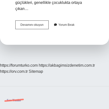
güçlükleri, genellikle çocuklukta ortaya
çıkan…
Disleksi
Devamını okuyun
Yorum Bırak
Insanlar
Hangi
Meslekleri
Yapabilir
https://forumturko.com
https://akbagimsizdenetim.com.tr
https://orv.com.tr
Sitemap
Sidebar
Son Yazılar