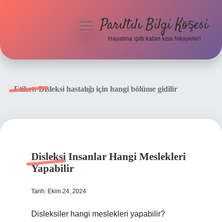
Parıltılı Bilgi Köşesi
menüyü
aç
Hayatına ışıltı katan kısa hikayeler!
Anasayfa
Gizlilik Politikası
Etiket:
Disleksi hastalığı için hangi bölüme gidilir
Yasal Uyarı
Hakkımızda
Disleksi Insanlar Hangi Meslekleri
Yapabilir
Tarih: Ekim 24, 2024
Disleksiler hangi meslekleri yapabilir?