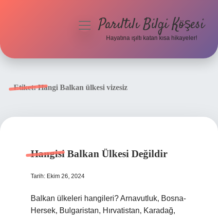
Parıltılı Bilgi Köşesi
menüyü
aç
Hayatına ışıltı katan kısa hikayeler!
Anasayfa
Gizlilik Politikası
Etiket:
Hangi Balkan ülkesi vizesiz
Yasal Uyarı
Hakkımızda
Hangisi Balkan Ülkesi Değildir
Tarih: Ekim 26, 2024
Balkan ülkeleri hangileri? Arnavutluk, Bosna-
Hersek, Bulgaristan, Hırvatistan, Karadağ,