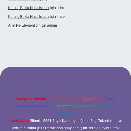
Kuru Iç Bakla Nasıl Islatılır
için
admin
Kuru Iç Bakla Nasıl Islatılır
için
Irmak
Altın Ne Elementidir
için
admin
ş
Reklam ve İletişim:
E-mail:
backlinkpaneli@gmail.com
Teams:
forumhizmeti@gmail.com
Whatsapp: 0262 606 0 726
Telegram:
@karabul
Yasal Uyarı:
Sitemiz, 5651 Sayılı Kanun gereğince Bilgi Teknolojileri ve
İletişim Kurumu (BTK) tarafından onaylanmış bir Yer Sağlayıcı olarak