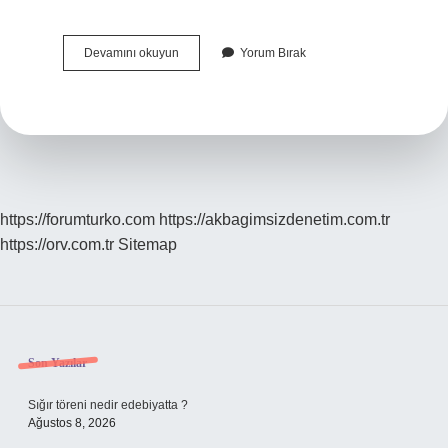
Hangisi
Devamını okuyun
Yorum Bırak
Balkan
Ülkesi
Değildir
https://forumturko.com
https://akbagimsizdenetim.com.tr
https://orv.com.tr
Sitemap
Sidebar
Son Yazılar
Sığır töreni nedir edebiyatta ?
Ağustos 8, 2026