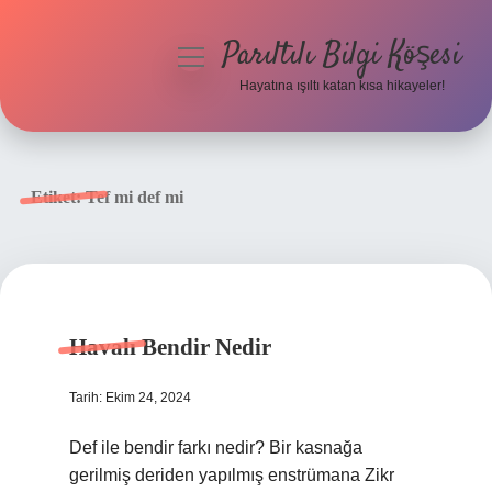
Parıltılı Bilgi Köşesi
menüyü
aç
Hayatına ışıltı katan kısa hikayeler!
Anasayfa
Gizlilik Politikası
Etiket:
Tef mi def mi
Yasal Uyarı
Hakkımızda
Havalı Bendir Nedir
Tarih: Ekim 24, 2024
Def ile bendir farkı nedir? Bir kasnağa
gerilmiş deriden yapılmış enstrümana Zikr