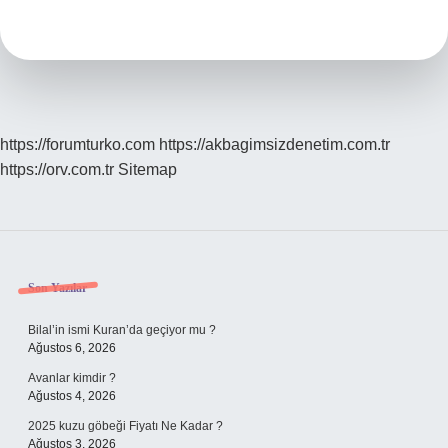
Nedir
https://forumturko.com
https://akbagimsizdenetim.com.tr
https://orv.com.tr
Sitemap
Sidebar
Son Yazılar
Bilal’in ismi Kuran’da geçiyor mu ?
Ağustos 6, 2026
Avanlar kimdir ?
Ağustos 4, 2026
2025 kuzu göbeği Fiyatı Ne Kadar ?
Ağustos 3, 2026