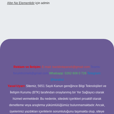
Altın Ne Elementidir
için
admin
ş
Reklam ve İletişim:
E-mail:
backlinkpaneli@gmail.com
Teams:
forumhizmeti@gmail.com
Whatsapp: 0262 606 0 726
Telegram:
@karabul
Yasal Uyarı:
Sitemiz, 5651 Sayılı Kanun gereğince Bilgi Teknolojileri ve
İletişim Kurumu (BTK) tarafından onaylanmış bir Yer Sağlayıcı olarak
hizmet vermektedir. Bu nedenle, sitedeki içerikleri proaktif olarak
denetleme veya araştırma yükümlülüğümüz bulunmamaktadır. Ancak,
üyelerimiz yazdıkları içeriklerin sorumluluğunu taşımakta olup, siteye