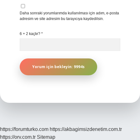
Daha sonraki yorumlarımda kullanılması için adım, e-posta
adresim ve site adresim bu tarayıcıya kaydedilsin.
6 + 2 kaçtır?
*
https://forumturko.com
https://akbagimsizdenetim.com.tr
https://orv.com.tr
Sitemap