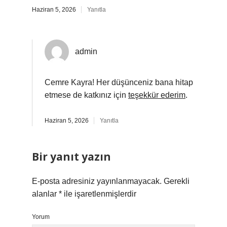
Haziran 5, 2026
Yanıtla
admin
Cemre Kayra! Her düşünceniz bana hitap
etmese de katkınız için
teşekkür ederim
.
Haziran 5, 2026
Yanıtla
Bir yanıt yazın
E-posta adresiniz yayınlanmayacak.
Gerekli
alanlar
*
ile işaretlenmişlerdir
Yorum