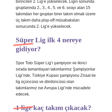
birincileri 2. Lig’e yükselecek. Ligin sonunda
gruplarında 2., 3., 4., 5. ve 6. sırayı alan 15
takımdan her gruptan birer takım olmak üzere
üç takım daha play-off müsabakaları
sonucunda 2. Lig’e yükselecek.
Süper Lig ilk 4 nereye
gidiyor?
Spor Toto Süper Lig’i şampiyon ve ikinci
sırada tamamlayan takımlarımız Şampiyonlar
Ligi’nde, Türkiye Kupası şampiyonu Ziraat ile
lig üçüncüsü ve dördüncüsü olan
takımlarımız ise Avrupa Ligi’nde mücadele
edecek.
1 lige kaç takım çıkacak?