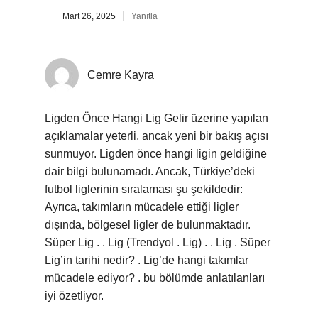
Mart 26, 2025
Yanıtla
Cemre Kayra
Ligden Önce Hangi Lig Gelir üzerine yapılan
açıklamalar yeterli, ancak yeni bir bakış açısı
sunmuyor. Ligden önce hangi ligin geldiğine
dair bilgi bulunamadı. Ancak, Türkiye’deki
futbol liglerinin sıralaması şu şekildedir:
Ayrıca, takımların mücadele ettiği ligler
dışında, bölgesel ligler de bulunmaktadır.
Süper Lig . . Lig (Trendyol . Lig) . . Lig . Süper
Lig’in tarihi nedir? . Lig’de hangi takımlar
mücadele ediyor? . bu bölümde anlatılanları
iyi özetliyor.