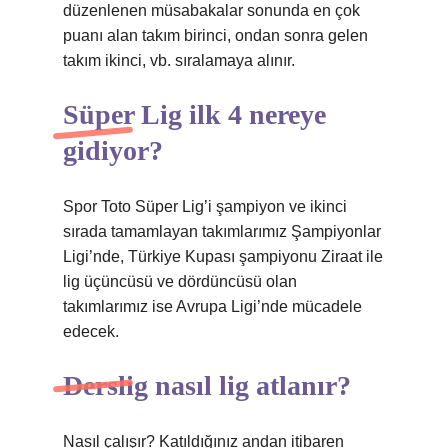
düzenlenen müsabakalar sonunda en çok
puanı alan takım birinci, ondan sonra gelen
takım ikinci, vb. sıralamaya alınır.
Süper Lig ilk 4 nereye
gidiyor?
Spor Toto Süper Lig’i şampiyon ve ikinci
sırada tamamlayan takımlarımız Şampiyonlar
Ligi’nde, Türkiye Kupası şampiyonu Ziraat ile
lig üçüncüsü ve dördüncüsü olan
takımlarımız ise Avrupa Ligi’nde mücadele
edecek.
Derslig nasıl lig atlanır?
Nasıl çalışır? Katıldığınız andan itibaren