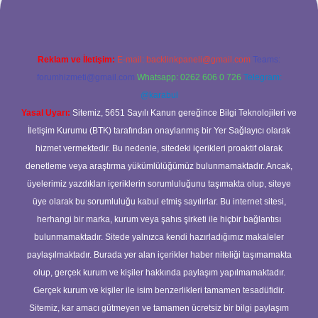
Reklam ve İletişim:
E-mail:
backlinkpaneli@gmail.com
Teams:
forumhizmeti@gmail.com
Whatsapp: 0262 606 0 726
Telegram:
@karabul
Yasal Uyarı:
Sitemiz, 5651 Sayılı Kanun gereğince Bilgi Teknolojileri ve
İletişim Kurumu (BTK) tarafından onaylanmış bir Yer Sağlayıcı olarak
hizmet vermektedir. Bu nedenle, sitedeki içerikleri proaktif olarak
denetleme veya araştırma yükümlülüğümüz bulunmamaktadır. Ancak,
üyelerimiz yazdıkları içeriklerin sorumluluğunu taşımakta olup, siteye
üye olarak bu sorumluluğu kabul etmiş sayılırlar. Bu internet sitesi,
herhangi bir marka, kurum veya şahıs şirketi ile hiçbir bağlantısı
bulunmamaktadır. Sitede yalnızca kendi hazırladığımız makaleler
paylaşılmaktadır. Burada yer alan içerikler haber niteliği taşımamakta
olup, gerçek kurum ve kişiler hakkında paylaşım yapılmamaktadır.
Gerçek kurum ve kişiler ile isim benzerlikleri tamamen tesadüfidir.
Sitemiz, kar amacı gütmeyen ve tamamen ücretsiz bir bilgi paylaşım