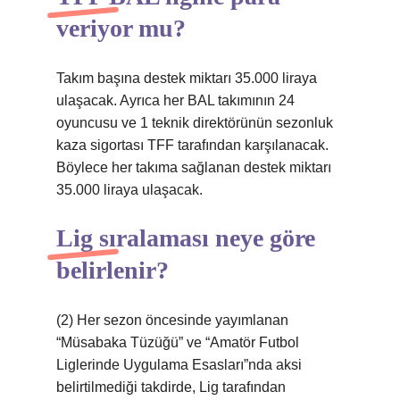
veriyor mu?
Takım başına destek miktarı 35.000 liraya
ulaşacak. Ayrıca her BAL takımının 24
oyuncusu ve 1 teknik direktörünün sezonluk
kaza sigortası TFF tarafından karşılanacak.
Böylece her takıma sağlanan destek miktarı
35.000 liraya ulaşacak.
Lig sıralaması neye göre
belirlenir?
(2) Her sezon öncesinde yayımlanan
“Müsabaka Tüzüğü” ve “Amatör Futbol
Liglerinde Uygulama Esasları”nda aksi
belirtilmediği takdirde, Lig tarafından