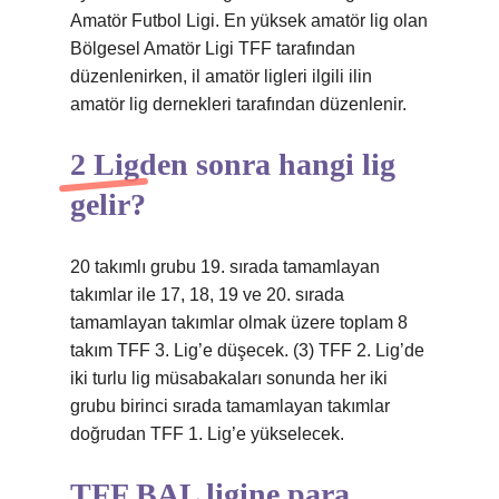
Amatör Futbol Ligi. En yüksek amatör lig olan
Bölgesel Amatör Ligi TFF tarafından
düzenlenirken, il amatör ligleri ilgili ilin
amatör lig dernekleri tarafından düzenlenir.
2 Ligden sonra hangi lig
gelir?
20 takımlı grubu 19. sırada tamamlayan
takımlar ile 17, 18, 19 ve 20. sırada
tamamlayan takımlar olmak üzere toplam 8
takım TFF 3. Lig’e düşecek. (3) TFF 2. Lig’de
iki turlu lig müsabakaları sonunda her iki
grubu birinci sırada tamamlayan takımlar
doğrudan TFF 1. Lig’e yükselecek.
TFF BAL ligine para