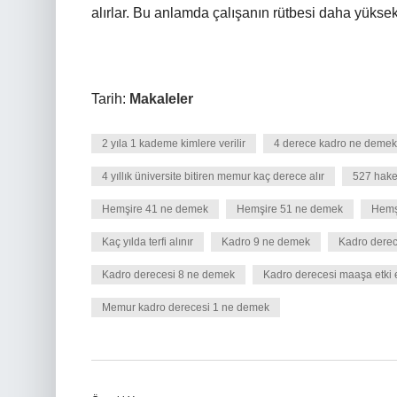
alırlar. Bu anlamda çalışanın rütbesi daha yüksek 
Tarih:
Makaleler
2 yıla 1 kademe kimlere verilir
4 derece kadro ne demek
4 yıllık üniversite bitiren memur kaç derece alır
527 hake
Hemşire 41 ne demek
Hemşire 51 ne demek
Hemş
Kaç yılda terfi alınır
Kadro 9 ne demek
Kadro dere
Kadro derecesi 8 ne demek
Kadro derecesi maaşa etki 
Memur kadro derecesi 1 ne demek