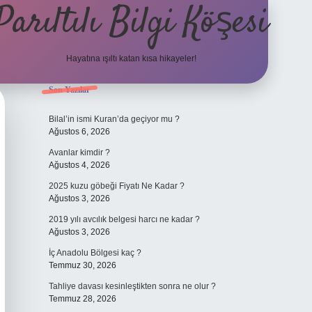
Parıltılı Bilgi Köşesi
Hayatına ışıltı katan kısa hikayeler!
Sidebar
Son Yazılar
betexper güncel
Bilal’in ismi Kuran’da geçiyor mu ?
Ağustos 6, 2026
Avanlar kimdir ?
Ağustos 4, 2026
2025 kuzu göbeği Fiyatı Ne Kadar ?
Ağustos 3, 2026
2019 yılı avcılık belgesi harcı ne kadar ?
Ağustos 3, 2026
İç Anadolu Bölgesi kaç ?
Temmuz 30, 2026
Tahliye davası kesinleştikten sonra ne olur ?
Temmuz 28, 2026