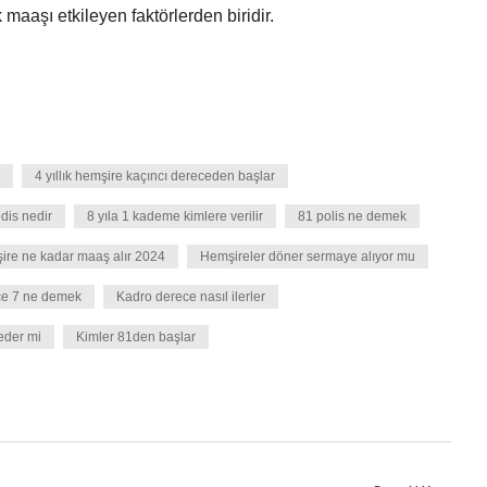
maaşı etkileyen faktörlerden biridir.
4 yıllık hemşire kaçıncı dereceden başlar
dis nedir
8 yıla 1 kademe kimlere verilir
81 polis ne demek
ire ne kadar maaş alır 2024
Hemşireler döner sermaye alıyor mu
ce 7 ne demek
Kadro derece nasıl ilerler
eder mi
Kimler 81den başlar