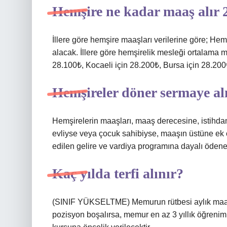
Hemşire ne kadar maaş alır 
İllere göre hemşire maaşları verilerine göre; Hem
alacak. İllere göre hemşirelik mesleği ortalama m
28.100₺, Kocaeli için 28.200₺, Bursa için 28.200
Hemşireler döner sermaye al
Hemşirelerin maaşları, maaş derecesine, istihdam
evliyse veya çocuk sahibiyse, maaşın üstüne ek 
edilen gelire ve vardiya programına dayalı ödenek
Kaç yılda terfi alınır?
(SINIF YÜKSELTME) Memurun rütbesi aylık maaşını
pozisyon boşalırsa, memur en az 3 yıllık öğrenimi