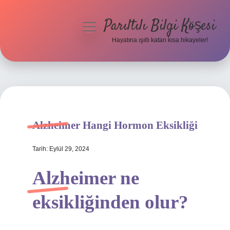
Parıltılı Bilgi Köşesi
menüyü
aç
Hayatına ışıltı katan kısa hikayeler!
Anasayfa
Gizlilik Politikası
Yasal Uyarı
Alzheimer Hangi Hormon Eksikliği
Hakkımızda
Tarih: Eylül 29, 2024
Alzheimer ne
eksikliğinden olur?