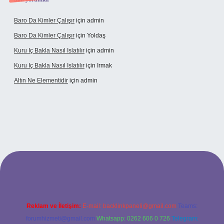
Baro Da Kimler Çalışır
için
admin
Baro Da Kimler Çalışır
için
Yoldaş
Kuru Iç Bakla Nasıl Islatılır
için
admin
Kuru Iç Bakla Nasıl Islatılır
için
Irmak
Altın Ne Elementidir
için
admin
güncel giriş
Reklam ve İletişim:
E-mail:
backlinkpaneli@gmail.com
Teams:
forumhizmeti@gmail.com
Whatsapp: 0262 606 0 726
Telegram: