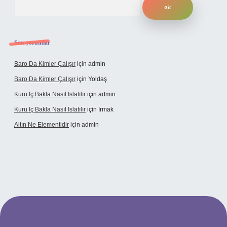
Son yorumlar
Baro Da Kimler Çalışır
için
admin
Baro Da Kimler Çalışır
için
Yoldaş
Kuru Iç Bakla Nasıl Islatılır
için
admin
Kuru Iç Bakla Nasıl Islatılır
için
Irmak
Altın Ne Elementidir
için
admin
ş