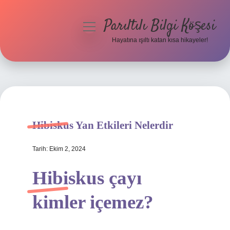
Parıltılı Bilgi Köşesi
menüyü
aç
Hayatına ışıltı katan kısa hikayeler!
Anasayfa
Gizlilik Politikası
Yasal Uyarı
Hibiskus Yan Etkileri Nelerdir
Hakkımızda
Tarih: Ekim 2, 2024
Hibiskus çayı
kimler içemez?