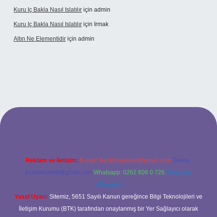
Kuru Iç Bakla Nasıl Islatılır
için
admin
Kuru Iç Bakla Nasıl Islatılır
için
Irmak
Altın Ne Elementidir
için
admin
cel giriş
Reklam ve İletişim:
E-mail:
backlinkpaneli@gmail.com
Teams:
forumhizmeti@gmail.com
Whatsapp: 0262 606 0 726
Telegram:
@karabul
Yasal Uyarı:
Sitemiz, 5651 Sayılı Kanun gereğince Bilgi Teknolojileri ve
İletişim Kurumu (BTK) tarafından onaylanmış bir Yer Sağlayıcı olarak