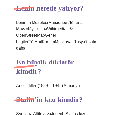
Lenin nerede yatıyor?
Lenin’in MozolesiМавзоле́й Ле́нина
Mavzoléy LéninaWikimedia | ©
OpenStreetMapGenel
bilgilerTürAnıtKonumMoskova, Rusya7 satır
daha
En büyük diktatör
kimdir?
Adolf Hitler (1889 – 1945) Almanya.
Stalin’in kızı kimdir?
Svetlana AlliluyevaJoseph Stalin / kızı