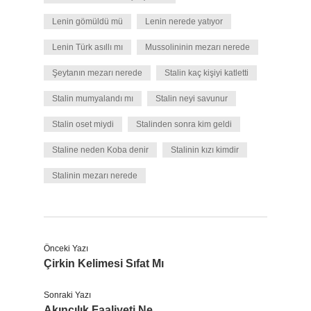
Lenin gömüldü mü
Lenin nerede yatıyor
Lenin Türk asıllı mı
Mussolininin mezarı nerede
Şeytanın mezarı nerede
Stalin kaç kişiyi katletti
Stalin mumyalandı mı
Stalin neyi savunur
Stalin oset miydi
Stalinden sonra kim geldi
Staline neden Koba denir
Stalinin kızı kimdir
Stalinin mezarı nerede
Önceki Yazı
Çirkin Kelimesi Sıfat Mı
Sonraki Yazı
Akıncılık Faaliyeti Ne