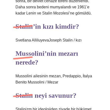
sonra, bir devlet cenaze töreni düzenlendi.
Daha sonra bedeni mumyalandı ve 1961’e
kadar Lenin ve Stalin Mozolesi’ne gömüldü.
Stalin’in kızı kimdir?
Svetlana AlliluyevaJoseph Stalin / kızı
Mussolini’nin mezarı
nerede?
Mussolini ailesinin mezarı, Predappio, İtalya
Benito Mussolini / Mezar
Stalin neyi savunur?
Stalinizm bir ideolojiden ziyade bir hükümet