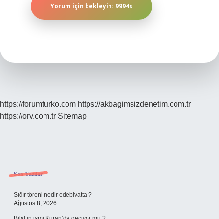
https://forumturko.com
https://akbagimsizdenetim.com.tr
https://orv.com.tr
Sitemap
Sidebar
Son Yazılar
Sığır töreni nedir edebiyatta ?
Ağustos 8, 2026
Bilal’in ismi Kuran’da geçiyor mu ?