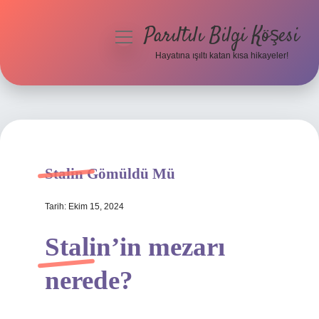
Parıltılı Bilgi Köşesi
menüyü
aç
Hayatına ışıltı katan kısa hikayeler!
Anasayfa
Gizlilik Politikası
Yasal Uyarı
Stalin Gömüldü Mü
Hakkımızda
Tarih: Ekim 15, 2024
Stalin’in mezarı
nerede?