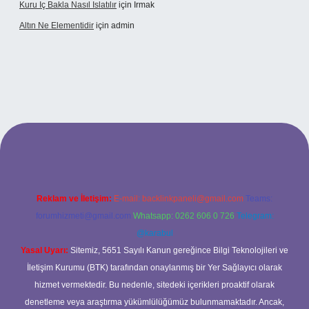
Kuru Iç Bakla Nasıl Islatılır
için
Irmak
Altın Ne Elementidir
için
admin
betexper güncel giriş
Reklam ve İletişim:
E-mail:
backlinkpaneli@gmail.com
Teams:
forumhizmeti@gmail.com
Whatsapp: 0262 606 0 726
Telegram:
@karabul
Yasal Uyarı:
Sitemiz, 5651 Sayılı Kanun gereğince Bilgi Teknolojileri ve
İletişim Kurumu (BTK) tarafından onaylanmış bir Yer Sağlayıcı olarak
hizmet vermektedir. Bu nedenle, sitedeki içerikleri proaktif olarak
denetleme veya araştırma yükümlülüğümüz bulunmamaktadır. Ancak,