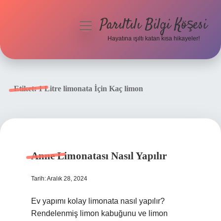
Parıltılı Bilgi Köşesi
menüyü
aç
Hayatına ışıltı katan kısa hikayeler!
Anasayfa
Gizlilik Politikası
Etiket:
1 Litre limonata İçin Kaç limon
Yasal Uyarı
Hakkımızda
Anne Limonatası Nasıl Yapılır
Tarih: Aralık 28, 2024
Ev yapımı kolay limonata nasıl yapılır?
Rendelenmiş limon kabuğunu ve limon