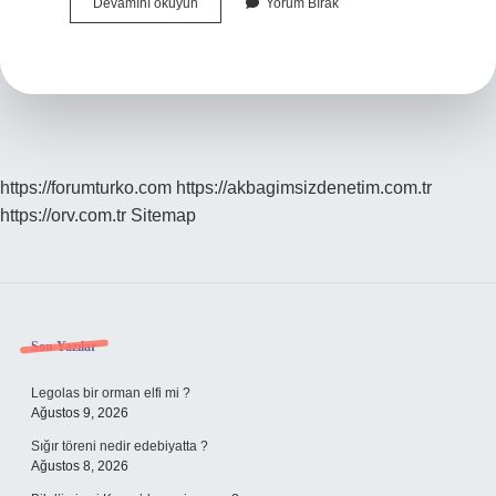
Anne
Devamını okuyun
Yorum Bırak
Limonatası
Nasıl
Yapılır
https://forumturko.com
https://akbagimsizdenetim.com.tr
https://orv.com.tr
Sitemap
Sidebar
Son Yazılar
Legolas bir orman elfi mi ?
Ağustos 9, 2026
Sığır töreni nedir edebiyatta ?
Ağustos 8, 2026