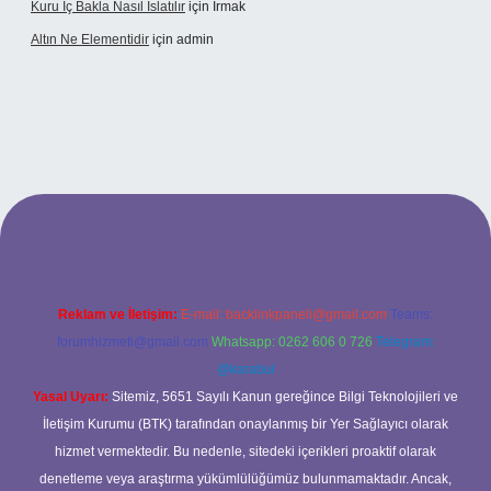
Kuru Iç Bakla Nasıl Islatılır
için
Irmak
Altın Ne Elementidir
için
admin
ş
Reklam ve İletişim:
E-mail:
backlinkpaneli@gmail.com
Teams:
forumhizmeti@gmail.com
Whatsapp: 0262 606 0 726
Telegram:
@karabul
Yasal Uyarı:
Sitemiz, 5651 Sayılı Kanun gereğince Bilgi Teknolojileri ve
İletişim Kurumu (BTK) tarafından onaylanmış bir Yer Sağlayıcı olarak
hizmet vermektedir. Bu nedenle, sitedeki içerikleri proaktif olarak
denetleme veya araştırma yükümlülüğümüz bulunmamaktadır. Ancak,