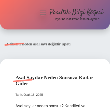
Parıltılı Bilgi Köşesi
menüyü
aç
Hayatına ışıltı katan kısa hikayeler!
Anasayfa
Gizlilik Politikası
Etiket:
1 neden asal sayı değildir ispatı
Yasal Uyarı
Hakkımızda
Asal Sayılar Neden Sonsuza Kadar
Gider
Tarih: Ocak 18, 2025
Asal sayılar neden sonsuz? Kendileri ve