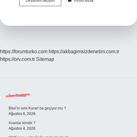
Asal
Devamını okuyun
Yorum Bırak
Sayılar
Neden
Sonsuza
Kadar
Gider
https://forumturko.com
https://akbagimsizdenetim.com.tr
https://orv.com.tr
Sitemap
Sidebar
Son Yazılar
Bilal’in ismi Kuran’da geçiyor mu ?
Ağustos 6, 2026
Avanlar kimdir ?
Ağustos 4, 2026