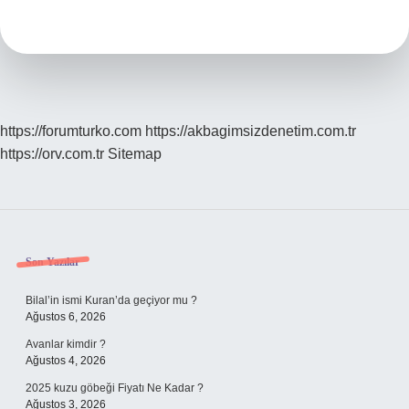
Son
Hangi
Savaşa
Girdi
https://forumturko.com
https://akbagimsizdenetim.com.tr
https://orv.com.tr
Sitemap
Sidebar
Son Yazılar
Bilal’in ismi Kuran’da geçiyor mu ?
Ağustos 6, 2026
Avanlar kimdir ?
Ağustos 4, 2026
2025 kuzu göbeği Fiyatı Ne Kadar ?
Ağustos 3, 2026