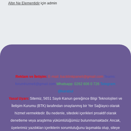
Altın Ne Elementidir
için
admin
ş
Reklam ve İletişim:
E-mail:
backlinkpaneli@gmail.com
Teams:
forumhizmeti@gmail.com
Whatsapp: 0262 606 0 726
Telegram:
@karabul
Yasal Uyarı:
Sitemiz, 5651 Sayılı Kanun gereğince Bilgi Teknolojileri ve
İletişim Kurumu (BTK) tarafından onaylanmış bir Yer Sağlayıcı olarak
hizmet vermektedir. Bu nedenle, sitedeki içerikleri proaktif olarak
denetleme veya araştırma yükümlülüğümüz bulunmamaktadır. Ancak,
üyelerimiz yazdıkları içeriklerin sorumluluğunu taşımakta olup, siteye