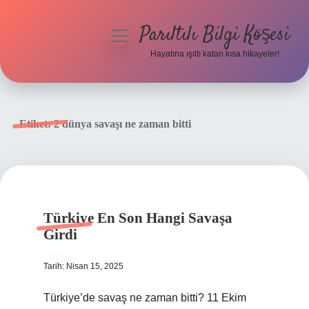
Parıltılı Bilgi Köşesi
menüyü
aç
Hayatına ışıltı katan kısa hikayeler!
Anasayfa
Gizlilik Politikası
Etiket:
2 dünya savaşı ne zaman bitti
Yasal Uyarı
Hakkımızda
Türkiye En Son Hangi Savaşa
Girdi
Tarih: Nisan 15, 2025
Türkiye’de savaş ne zaman bitti? 11 Ekim