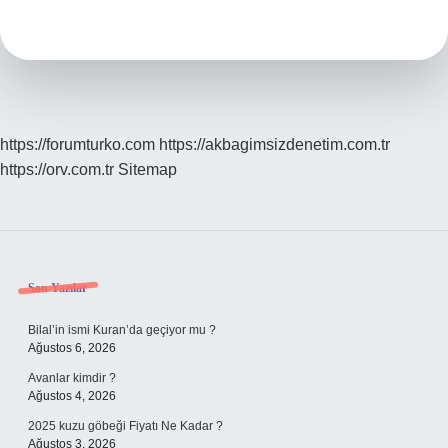
Anlamlısı
Nedir
https://forumturko.com
https://akbagimsizdenetim.com.tr
https://orv.com.tr
Sitemap
Sidebar
Son Yazılar
Bilal’in ismi Kuran’da geçiyor mu ?
Ağustos 6, 2026
Avanlar kimdir ?
Ağustos 4, 2026
2025 kuzu göbeği Fiyatı Ne Kadar ?
Ağustos 3, 2026