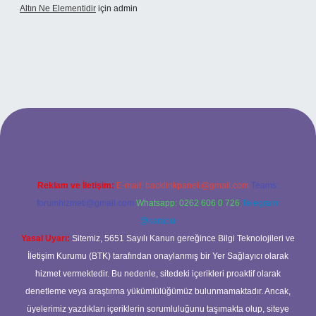
Altın Ne Elementidir
için
admin
güncel giriş
Reklam ve İletişim:
E-mail:
backlinkpaneli@gmail.com
Teams:
forumhizmeti@gmail.com
Whatsapp: 0262 606 0 726
Telegram:
@karabul
Yasal Uyarı:
Sitemiz, 5651 Sayılı Kanun gereğince Bilgi Teknolojileri ve
İletişim Kurumu (BTK) tarafından onaylanmış bir Yer Sağlayıcı olarak
hizmet vermektedir. Bu nedenle, sitedeki içerikleri proaktif olarak
denetleme veya araştırma yükümlülüğümüz bulunmamaktadır. Ancak,
üyelerimiz yazdıkları içeriklerin sorumluluğunu taşımakta olup, siteye