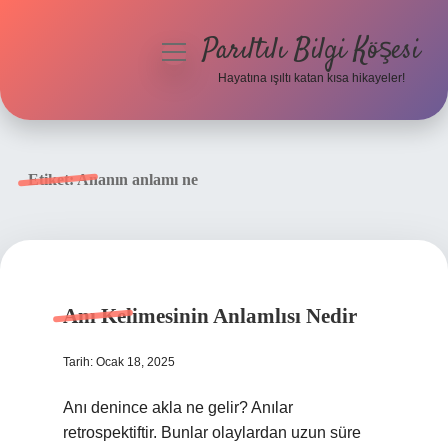
Parıltılı Bilgi Köşesi
menüyü
aç
Hayatına ışıltı katan kısa hikayeler!
Anasayfa
Gizlilik Politikası
Etiket:
Ananın anlamı ne
Yasal Uyarı
Hakkımızda
Anı Kelimesinin Anlamlısı Nedir
Tarih: Ocak 18, 2025
Anı denince akla ne gelir? Anılar
retrospektiftir. Bunlar olaylardan uzun süre