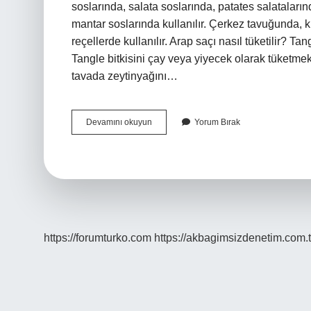
soslarında, salata soslarında, patates salataların
mantar soslarında kullanılır. Çerkez tavuğunda, ku
reçellerde kullanılır. Arap saçı nasıl tüketilir? Tan
Tangle bitkisini çay veya yiyecek olarak tüketmek 
tavada zeytinyağını…
Yumurtalı
Devamını okuyun
Yorum Bırak
Arapsaçı
Nasıl
Pişirilir
https://forumturko.com
https://akbagimsizdenetim.com.t