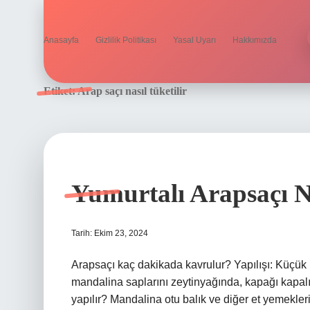
Anasayfa
Gizlilik Politikası
Yasal Uyarı
Hakkımızda
Etiket:
Arap saçı nasıl tüketilir
Yumurtalı Arapsaçı Nas
Tarih: Ekim 23, 2024
Arapsaçı kaç dakikada kavrulur? Yapılışı: Küçük k
mandalina saplarını zeytinyağında, kapağı kapalı ş
yapılır? Mandalina otu balık ve diğer et yemekleri