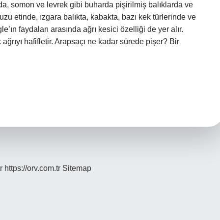
da, somon ve levrek gibi buharda pişirilmiş balıklarda ve
zu etinde, ızgara balıkta, kabakta, bazı kek türlerinde ve
gle’ın faydaları arasında ağrı kesici özelliği de yer alır.
ağrıyı hafifletir. Arapsaçı ne kadar sürede pişer? Bir
r
https://orv.com.tr
Sitemap