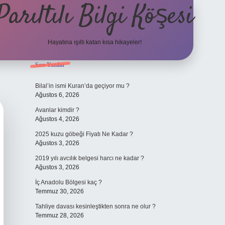
Parıltılı Bilgi Köşesi
Hayatına ışıltı katan kısa hikayeler!
Sidebar
Son Yazılar
betexper 
Bilal’in ismi Kuran’da geçiyor mu ?
Ağustos 6, 2026
Avanlar kimdir ?
Ağustos 4, 2026
2025 kuzu göbeği Fiyatı Ne Kadar ?
Ağustos 3, 2026
2019 yılı avcılık belgesi harcı ne kadar ?
Ağustos 3, 2026
İç Anadolu Bölgesi kaç ?
Temmuz 30, 2026
Tahliye davası kesinleştikten sonra ne olur ?
Temmuz 28, 2026