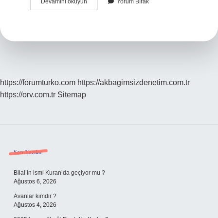
Yumurtalı
Devamını okuyun
Yorum Bırak
Arapsaçı
Nasıl
Pişirilir
https://forumturko.com
https://akbagimsizdenetim.com.tr
https://orv.com.tr
Sitemap
Sidebar
Son Yazılar
Bilal’in ismi Kuran’da geçiyor mu ?
Ağustos 6, 2026
Avanlar kimdir ?
Ağustos 4, 2026