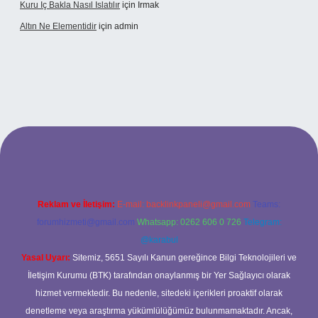
Kuru Iç Bakla Nasıl Islatılır
için
Irmak
Altın Ne Elementidir
için
admin
etexper güncel giriş
Reklam ve İletişim:
E-mail:
backlinkpaneli@gmail.com
Teams:
forumhizmeti@gmail.com
Whatsapp: 0262 606 0 726
Telegram:
@karabul
Yasal Uyarı:
Sitemiz, 5651 Sayılı Kanun gereğince Bilgi Teknolojileri ve
İletişim Kurumu (BTK) tarafından onaylanmış bir Yer Sağlayıcı olarak
hizmet vermektedir. Bu nedenle, sitedeki içerikleri proaktif olarak
denetleme veya araştırma yükümlülüğümüz bulunmamaktadır. Ancak,