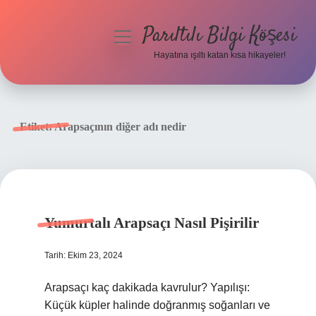
Parıltılı Bilgi Köşesi
menüyü
aç
Hayatına ışıltı katan kısa hikayeler!
Anasayfa
Gizlilik Politikası
Etiket:
Arapsaçının diğer adı nedir
Yasal Uyarı
Hakkımızda
Yumurtalı Arapsaçı Nasıl Pişirilir
Tarih: Ekim 23, 2024
Arapsaçı kaç dakikada kavrulur? Yapılışı:
Küçük küpler halinde doğranmış soğanları ve