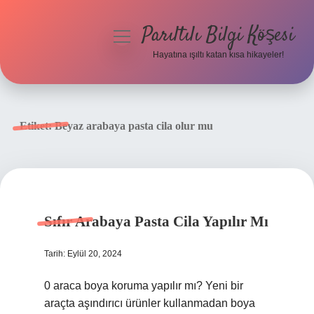
Parıltılı Bilgi Köşesi
menüyü
aç
Hayatına ışıltı katan kısa hikayeler!
Anasayfa
Gizlilik Politikası
Etiket:
Beyaz arabaya pasta cila olur mu
Yasal Uyarı
Hakkımızda
Sıfır Arabaya Pasta Cila Yapılır Mı
Tarih: Eylül 20, 2024
0 araca boya koruma yapılır mı? Yeni bir
araçta aşındırıcı ürünler kullanmadan boya