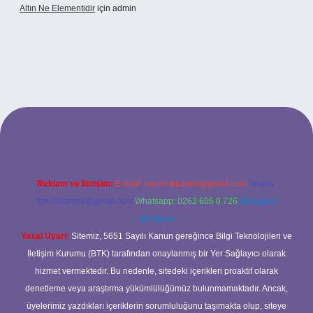
Altın Ne Elementidir
için
admin
ş
Reklam ve İletişim:
E-mail:
backlinkpaneli@gmail.com
Teams:
forumhizmeti@gmail.com
Whatsapp: 0262 606 0 726
Telegram:
@karabul
Yasal Uyarı:
Sitemiz, 5651 Sayılı Kanun gereğince Bilgi Teknolojileri ve
İletişim Kurumu (BTK) tarafından onaylanmış bir Yer Sağlayıcı olarak
hizmet vermektedir. Bu nedenle, sitedeki içerikleri proaktif olarak
denetleme veya araştırma yükümlülüğümüz bulunmamaktadır. Ancak,
üyelerimiz yazdıkları içeriklerin sorumluluğunu taşımakta olup, siteye