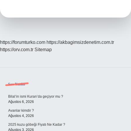
Pasta
Cila
Yapılır
Mı
https://forumturko.com
https://akbagimsizdenetim.com.tr
https://orv.com.tr
Sitemap
Sidebar
Son Yazılar
Bilal’in ismi Kuran’da geçiyor mu ?
Ağustos 6, 2026
Avanlar kimdir ?
Ağustos 4, 2026
2025 kuzu göbeği Fiyatı Ne Kadar ?
Ağustos 3, 2026