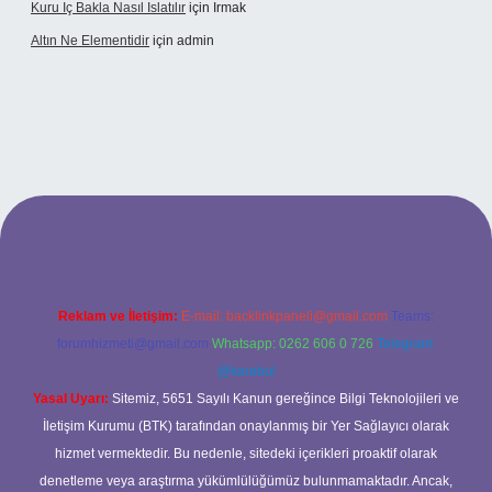
Kuru Iç Bakla Nasıl Islatılır
için
Irmak
Altın Ne Elementidir
için
admin
exper güncel giriş
Reklam ve İletişim:
E-mail:
backlinkpaneli@gmail.com
Teams:
forumhizmeti@gmail.com
Whatsapp: 0262 606 0 726
Telegram:
@karabul
Yasal Uyarı:
Sitemiz, 5651 Sayılı Kanun gereğince Bilgi Teknolojileri ve
İletişim Kurumu (BTK) tarafından onaylanmış bir Yer Sağlayıcı olarak
hizmet vermektedir. Bu nedenle, sitedeki içerikleri proaktif olarak
denetleme veya araştırma yükümlülüğümüz bulunmamaktadır. Ancak,