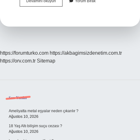
Beyinde
Devamını okuyun
Yorum Bırak
Beyaz
Cevher
Neresi
https://forumturko.com
https://akbagimsizdenetim.com.tr
https://orv.com.tr
Sitemap
Sidebar
Son Yazılar
Ameliyatta metal eşyalar neden çıkarılır ?
Ağustos 10, 2026
18 Yaş Altı bilişim suçu cezası ?
Ağustos 10, 2026