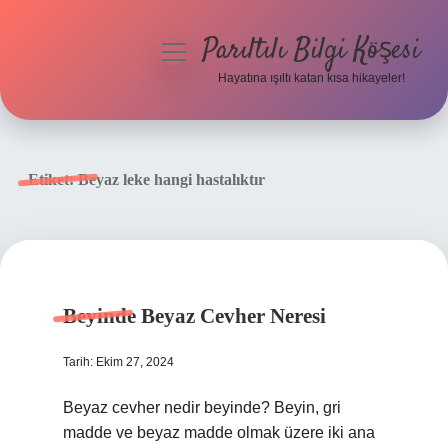
Parıltılı Bilgi Köşesi
menüyü
aç
Hayatına ışıltı katan kısa hikayeler!
Anasayfa
Gizlilik Politikası
Etiket:
Beyaz leke hangi hastalıktır
Yasal Uyarı
Hakkımızda
Beyinde Beyaz Cevher Neresi
Tarih: Ekim 27, 2024
Beyaz cevher nedir beyinde? Beyin, gri
madde ve beyaz madde olmak üzere iki ana