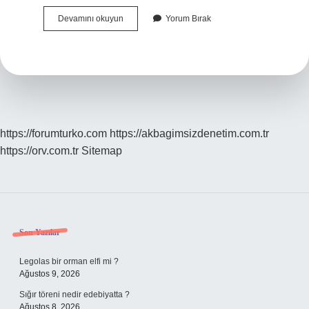
Bilinç
Devamını okuyun
Yorum Bırak
Kaybı
Ilk
Yardım
Nasıl
Yapılır
https://forumturko.com
https://akbagimsizdenetim.com.tr
https://orv.com.tr
Sitemap
Sidebar
Son Yazılar
Legolas bir orman elfi mi ?
Ağustos 9, 2026
Sığır töreni nedir edebiyatta ?
Ağustos 8, 2026