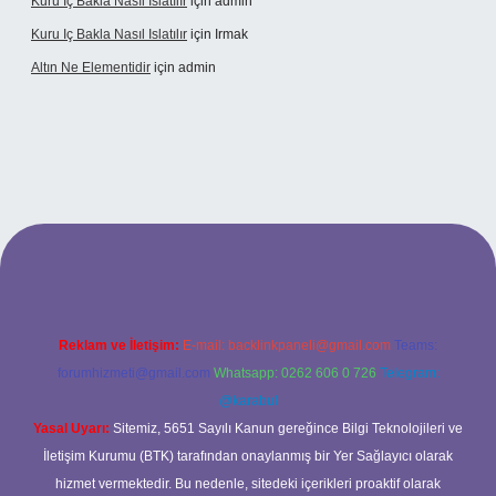
Kuru Iç Bakla Nasıl Islatılır
için
admin
Kuru Iç Bakla Nasıl Islatılır
için
Irmak
Altın Ne Elementidir
için
admin
etexper güncel giriş
Reklam ve İletişim:
E-mail:
backlinkpaneli@gmail.com
Teams:
forumhizmeti@gmail.com
Whatsapp: 0262 606 0 726
Telegram:
@karabul
Yasal Uyarı:
Sitemiz, 5651 Sayılı Kanun gereğince Bilgi Teknolojileri ve
İletişim Kurumu (BTK) tarafından onaylanmış bir Yer Sağlayıcı olarak
hizmet vermektedir. Bu nedenle, sitedeki içerikleri proaktif olarak