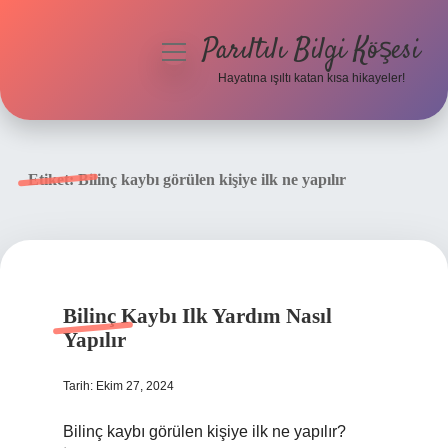
Parıltılı Bilgi Köşesi
menüyü
aç
Hayatına ışıltı katan kısa hikayeler!
Anasayfa
Gizlilik Politikası
Etiket:
Bilinç kaybı görülen kişiye ilk ne yapılır
Yasal Uyarı
Hakkımızda
Bilinç Kaybı Ilk Yardım Nasıl
Yapılır
Tarih: Ekim 27, 2024
Bilinç kaybı görülen kişiye ilk ne yapılır?