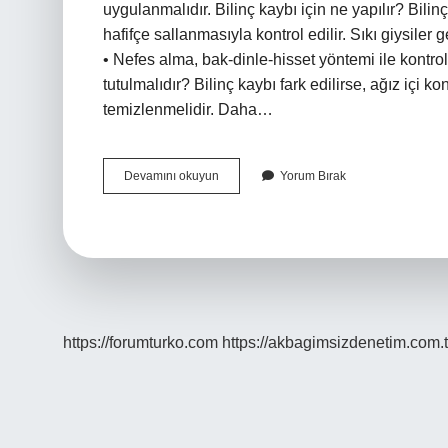
uygulanmalıdır. Bilinç kaybı için ne yapılır? Bil
hafifçe sallanmasıyla kontrol edilir. Sıkı giysiler 
• Nefes alma, bak-dinle-hisset yöntemi ile kontrol
tutulmalıdır? Bilinç kaybı fark edilirse, ağız içi 
temizlenmelidir. Daha…
Bilinç
Devamını okuyun
Yorum Bırak
Kaybı
Ilk
Yardım
Nasıl
Yapılır
https://forumturko.com
https://akbagimsizdenetim.com.t