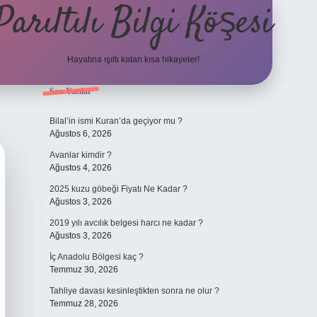
Parıltılı Bilgi Köşesi
Hayatına ışıltı katan kısa hikayeler!
Sidebar
Son Yazılar
betexper 
Bilal’in ismi Kuran’da geçiyor mu ?
Ağustos 6, 2026
Avanlar kimdir ?
Ağustos 4, 2026
2025 kuzu göbeği Fiyatı Ne Kadar ?
Ağustos 3, 2026
2019 yılı avcılık belgesi harcı ne kadar ?
Ağustos 3, 2026
İç Anadolu Bölgesi kaç ?
Temmuz 30, 2026
Tahliye davası kesinleştikten sonra ne olur ?
Temmuz 28, 2026