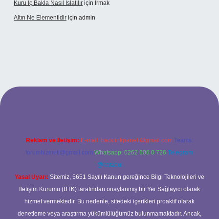
Kuru Iç Bakla Nasıl Islatılır
için
Irmak
Altın Ne Elementidir
için
admin
betexper güncel giriş
Reklam ve İletişim:
E-mail:
backlinkpaneli@gmail.com
Teams:
forumhizmeti@gmail.com
Whatsapp: 0262 606 0 726
Telegram:
@karabul
Yasal Uyarı:
Sitemiz, 5651 Sayılı Kanun gereğince Bilgi Teknolojileri ve
İletişim Kurumu (BTK) tarafından onaylanmış bir Yer Sağlayıcı olarak
hizmet vermektedir. Bu nedenle, sitedeki içerikleri proaktif olarak
denetleme veya araştırma yükümlülüğümüz bulunmamaktadır. Ancak,