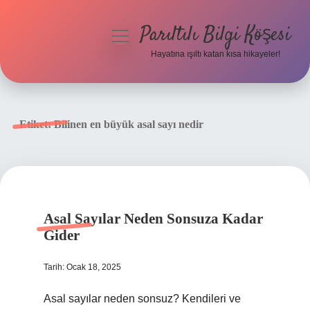
Parıltılı Bilgi Köşesi
menüyü
aç
Hayatına ışıltı katan kısa hikayeler!
Anasayfa
Gizlilik Politikası
Etiket:
Bilinen en büyük asal sayı nedir
Yasal Uyarı
Hakkımızda
Asal Sayılar Neden Sonsuza Kadar
Gider
Tarih: Ocak 18, 2025
Asal sayılar neden sonsuz? Kendileri ve