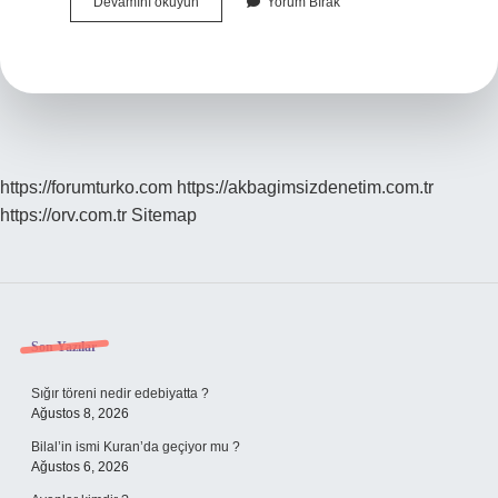
Asal
Devamını okuyun
Yorum Bırak
Sayılar
Neden
Sonsuza
Kadar
Gider
https://forumturko.com
https://akbagimsizdenetim.com.tr
https://orv.com.tr
Sitemap
Sidebar
Son Yazılar
Sığır töreni nedir edebiyatta ?
Ağustos 8, 2026
Bilal’in ismi Kuran’da geçiyor mu ?
Ağustos 6, 2026