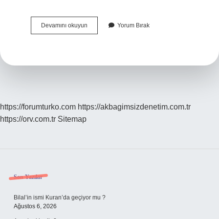
Biyokütle
Devamını okuyun
Yorum Bırak
Enerji
Hangi
Kaynaklardan
Elde
Edilir
https://forumturko.com
https://akbagimsizdenetim.com.tr
https://orv.com.tr
Sitemap
Sidebar
Son Yazılar
Bilal’in ismi Kuran’da geçiyor mu ?
Ağustos 6, 2026