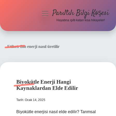
Parıltılı Bilgi Köşesi
menüyü
aç
Hayatına ışıltı katan kısa hikayeler!
Anasayfa
Gizlilik Politikası
Etiket:
Bio enerji nasıl üretilir
Yasal Uyarı
Hakkımızda
Biyokütle Enerji Hangi
Kaynaklardan Elde Edilir
Tarih: Ocak 14, 2025
Biyokütle enerjisi nasıl elde edilir? Tarımsal