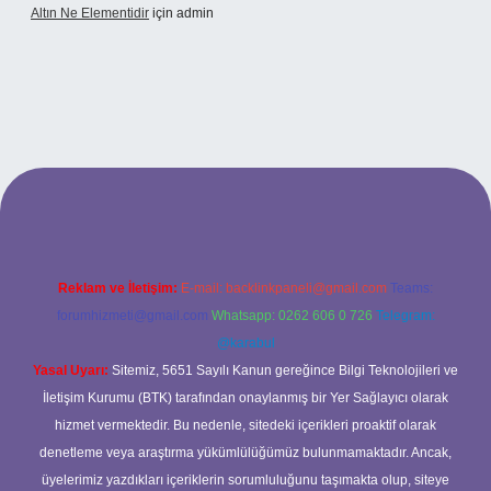
Altın Ne Elementidir
için
admin
betexper güncel giriş
Reklam ve İletişim:
E-mail:
backlinkpaneli@gmail.com
Teams:
forumhizmeti@gmail.com
Whatsapp: 0262 606 0 726
Telegram:
@karabul
Yasal Uyarı:
Sitemiz, 5651 Sayılı Kanun gereğince Bilgi Teknolojileri ve
İletişim Kurumu (BTK) tarafından onaylanmış bir Yer Sağlayıcı olarak
hizmet vermektedir. Bu nedenle, sitedeki içerikleri proaktif olarak
denetleme veya araştırma yükümlülüğümüz bulunmamaktadır. Ancak,
üyelerimiz yazdıkları içeriklerin sorumluluğunu taşımakta olup, siteye