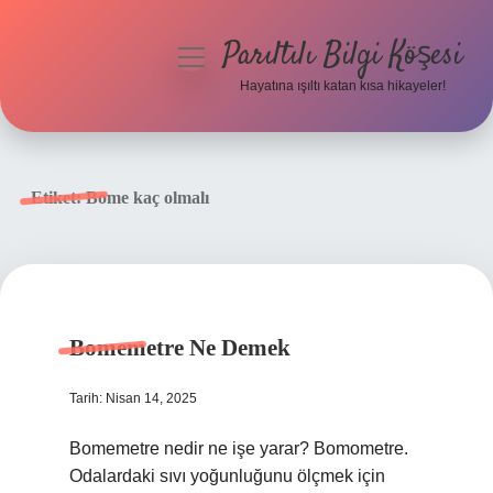
Parıltılı Bilgi Köşesi
menüyü
aç
Hayatına ışıltı katan kısa hikayeler!
Anasayfa
Gizlilik Politikası
Etiket:
Bome kaç olmalı
Yasal Uyarı
Hakkımızda
Bomemetre Ne Demek
Tarih: Nisan 14, 2025
Bomemetre nedir ne işe yarar? Bomometre.
Odalardaki sıvı yoğunluğunu ölçmek için