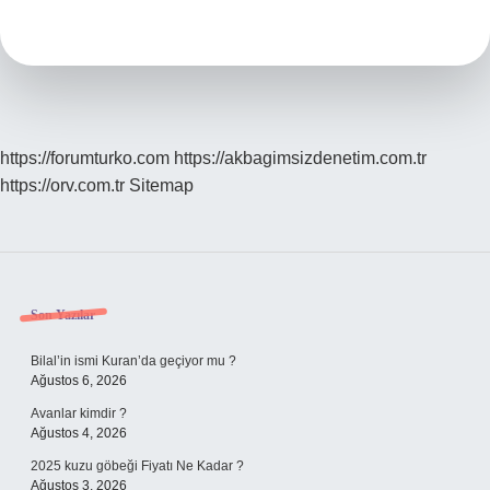
Demek
https://forumturko.com
https://akbagimsizdenetim.com.tr
https://orv.com.tr
Sitemap
Sidebar
Son Yazılar
Bilal’in ismi Kuran’da geçiyor mu ?
Ağustos 6, 2026
Avanlar kimdir ?
Ağustos 4, 2026
2025 kuzu göbeği Fiyatı Ne Kadar ?
Ağustos 3, 2026