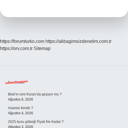
Bor
Karbür
Ne
Kadar
https://forumturko.com
https://akbagimsizdenetim.com.tr
https://orv.com.tr
Sitemap
Sidebar
Son Yazılar
Bilal’in ismi Kuran’da geçiyor mu ?
Ağustos 6, 2026
Avanlar kimdir ?
Ağustos 4, 2026
2025 kuzu göbeği Fiyatı Ne Kadar ?
Ağustos 3, 2026