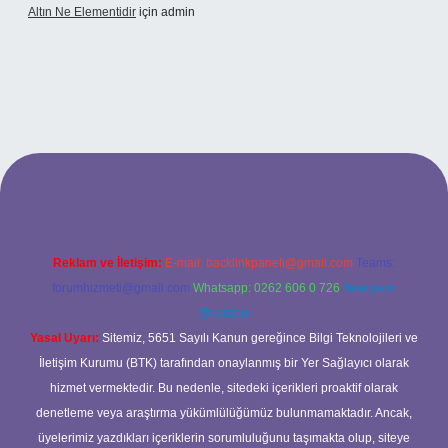
Altın Ne Elementidir
için
admin
etexper güncel giriş
Reklam ve İletişim:
E-mail:
backlinkpaneli@gmail.com
Teams:
forumhizmeti@gmail.com
Whatsapp: 0262 606 0 726
Telegram:
@karabul
Yasal Uyarı:
Sitemiz, 5651 Sayılı Kanun gereğince Bilgi Teknolojileri ve
İletişim Kurumu (BTK) tarafından onaylanmış bir Yer Sağlayıcı olarak
hizmet vermektedir. Bu nedenle, sitedeki içerikleri proaktif olarak
denetleme veya araştırma yükümlülüğümüz bulunmamaktadır. Ancak,
üyelerimiz yazdıkları içeriklerin sorumluluğunu taşımakta olup, siteye