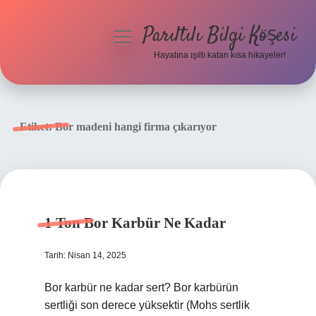
Parıltılı Bilgi Köşesi
menüyü
aç
Hayatına ışıltı katan kısa hikayeler!
Anasayfa
Gizlilik Politikası
Etiket:
Bor madeni hangi firma çıkarıyor
Yasal Uyarı
Hakkımızda
1 Ton Bor Karbür Ne Kadar
Tarih: Nisan 14, 2025
Bor karbür ne kadar sert? Bor karbürün
sertliği son derece yüksektir (Mohs sertlik