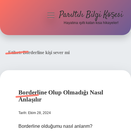
Parıltılı Bilgi Köşesi
menüyü
aç
Hayatına ışıltı katan kısa hikayeler!
Anasayfa
Gizlilik Politikası
Etiket:
Borderline kişi sever mi
Yasal Uyarı
Hakkımızda
Borderline Olup Olmadığı Nasıl
Anlaşılır
Tarih: Ekim 28, 2024
Borderline olduğumu nasıl anlarım?