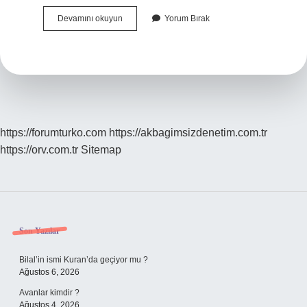
Borderline
Devamını okuyun
Yorum Bırak
Olup
Olmadığı
Nasıl
Anlaşılır
https://forumturko.com
https://akbagimsizdenetim.com.tr
https://orv.com.tr
Sitemap
Sidebar
Son Yazılar
Bilal’in ismi Kuran’da geçiyor mu ?
Ağustos 6, 2026
Avanlar kimdir ?
Ağustos 4, 2026