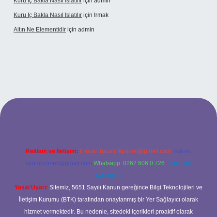
Kuru Iç Bakla Nasıl Islatılır
için
admin
Kuru Iç Bakla Nasıl Islatılır
için
Irmak
Altın Ne Elementidir
için
admin
betexper güncel giriş
Reklam ve İletişim:
E-mail:
backlinkpaneli@gmail.com
Teams:
forumhizmeti@gmail.com
Whatsapp: 0262 606 0 726
Telegram:
@karabul
Yasal Uyarı:
Sitemiz, 5651 Sayılı Kanun gereğince Bilgi Teknolojileri ve
İletişim Kurumu (BTK) tarafından onaylanmış bir Yer Sağlayıcı olarak
hizmet vermektedir. Bu nedenle, sitedeki içerikleri proaktif olarak