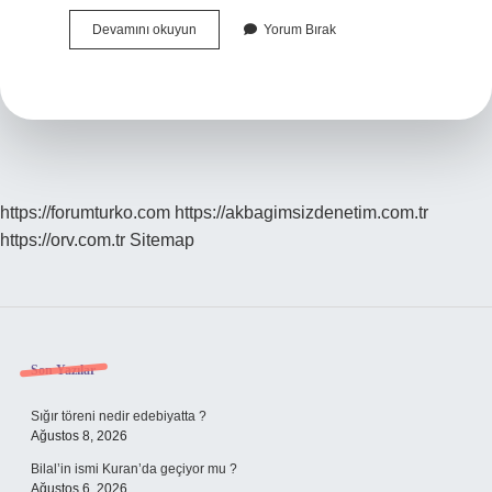
Borderline
Devamını okuyun
Yorum Bırak
Olup
Olmadığı
Nasıl
Anlaşılır
https://forumturko.com
https://akbagimsizdenetim.com.tr
https://orv.com.tr
Sitemap
Sidebar
Son Yazılar
Sığır töreni nedir edebiyatta ?
Ağustos 8, 2026
Bilal’in ismi Kuran’da geçiyor mu ?
Ağustos 6, 2026