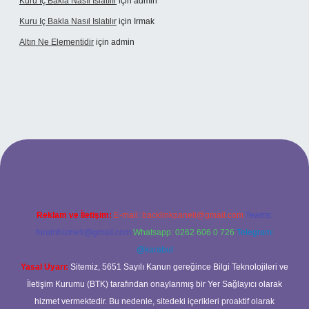
Kuru Iç Bakla Nasıl Islatılır
için
admin
Kuru Iç Bakla Nasıl Islatılır
için
Irmak
Altın Ne Elementidir
için
admin
ş
Reklam ve İletişim:
E-mail:
backlinkpaneli@gmail.com
Teams:
forumhizmeti@gmail.com
Whatsapp: 0262 606 0 726
Telegram:
@karabul
Yasal Uyarı:
Sitemiz, 5651 Sayılı Kanun gereğince Bilgi Teknolojileri ve
İletişim Kurumu (BTK) tarafından onaylanmış bir Yer Sağlayıcı olarak
hizmet vermektedir. Bu nedenle, sitedeki içerikleri proaktif olarak