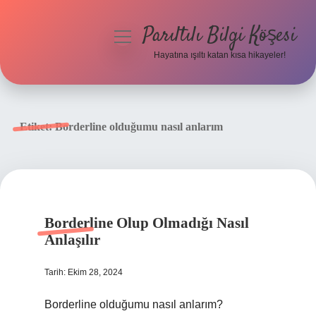
Parıltılı Bilgi Köşesi
menüyü
aç
Hayatına ışıltı katan kısa hikayeler!
Anasayfa
Gizlilik Politikası
Etiket:
Borderline olduğumu nasıl anlarım
Yasal Uyarı
Hakkımızda
Borderline Olup Olmadığı Nasıl
Anlaşılır
Tarih: Ekim 28, 2024
Borderline olduğumu nasıl anlarım?