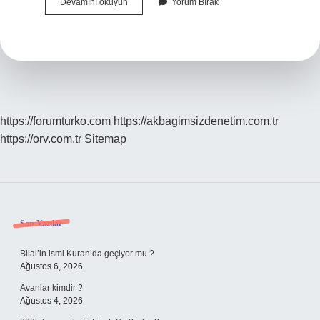
Çakmak
Devamını okuyun
Yorum Bırak
Kimin
https://forumturko.com
https://akbagimsizdenetim.com.tr
https://orv.com.tr
Sitemap
Sidebar
Son Yazılar
Bilal’in ismi Kuran’da geçiyor mu ?
Ağustos 6, 2026
Avanlar kimdir ?
Ağustos 4, 2026