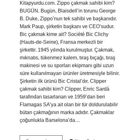
Kitapyurdu.com. Zippo çakmak sahibi kim?
BUGÜN. Bugün, Blaisdell’in torunu George
B. Duke, Zippo’nun tek sahibi ve başkanıdır.
Mark Paup, şirketin başkanı ve CEO’sudur.
Bic çakmak kime ait? Société Bic Clichy
(Hauts-de-Seine), Fransa merkezli bir
şirkettir. 1945 yılında kurulmuştur. Çakmak,
mıknatıs, tükenmez kalem, tıraş bıçağı, tıraş
makinesi ve su sporları ekipmanı gibi uzun
süre kullanılmayan ürünler üretmesiyle bilinir.
Şirketin ilk ürünü Bic Cristal’dır. Clipper
çakmak sahibi kim? Clipper, Enric Sardà
tarafından tasarlanan ve 1959’dan beri
Flamagas SA’ya ait olan bir tür doldurulabilir
bütan çakmağının marka adıdır. Çakmaklar
çoğunlukla Barselona’da…