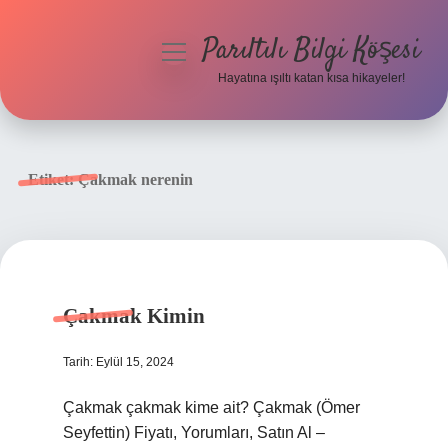
Parıltılı Bilgi Köşesi
menüyü
aç
Hayatına ışıltı katan kısa hikayeler!
Anasayfa
Gizlilik Politikası
Etiket:
Çakmak nerenin
Yasal Uyarı
Hakkımızda
Çakmak Kimin
Tarih: Eylül 15, 2024
Çakmak çakmak kime ait? Çakmak (Ömer
Seyfettin) Fiyatı, Yorumları, Satın Al –