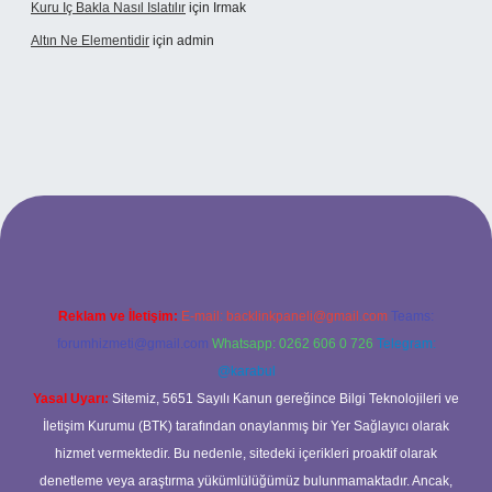
Kuru Iç Bakla Nasıl Islatılır
için
Irmak
Altın Ne Elementidir
için
admin
Reklam ve İletişim:
E-mail:
backlinkpaneli@gmail.com
Teams:
forumhizmeti@gmail.com
Whatsapp: 0262 606 0 726
Telegram:
@karabul
Yasal Uyarı:
Sitemiz, 5651 Sayılı Kanun gereğince Bilgi Teknolojileri ve
İletişim Kurumu (BTK) tarafından onaylanmış bir Yer Sağlayıcı olarak
hizmet vermektedir. Bu nedenle, sitedeki içerikleri proaktif olarak
denetleme veya araştırma yükümlülüğümüz bulunmamaktadır. Ancak,