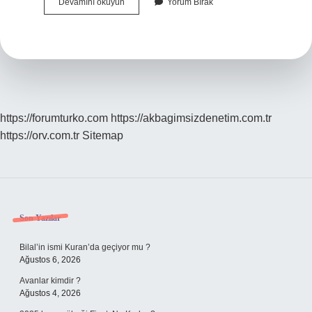
Çemen
Devamını okuyun
Yorum Bırak
Unu
Ne
Işe
Yarar
https://forumturko.com
https://akbagimsizdenetim.com.tr
https://orv.com.tr
Sitemap
Sidebar
Son Yazılar
Bilal’in ismi Kuran’da geçiyor mu ?
Ağustos 6, 2026
Avanlar kimdir ?
Ağustos 4, 2026