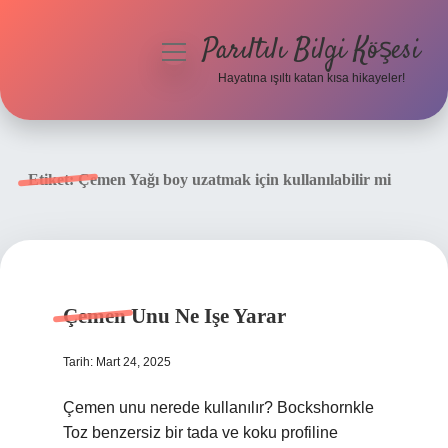
Parıltılı Bilgi Köşesi
menüyü
aç
Hayatına ışıltı katan kısa hikayeler!
Anasayfa
Gizlilik Politikası
Etiket:
Çemen Yağı boy uzatmak için kullanılabilir mi
Yasal Uyarı
Hakkımızda
Çemen Unu Ne Işe Yarar
Tarih: Mart 24, 2025
Çemen unu nerede kullanılır? Bockshornkle
Toz benzersiz bir tada ve koku profiline