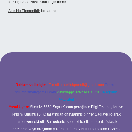
Kuru Iç Bakla Nasıl Islatılır
için
Irmak
Altın Ne Elementidir
için
admin
l giriş
Reklam ve İletişim:
E-mail:
backlinkpaneli@gmail.com
Teams:
forumhizmeti@gmail.com
Whatsapp: 0262 606 0 726
Telegram:
@karabul
Yasal Uyarı:
Sitemiz, 5651 Sayılı Kanun gereğince Bilgi Teknolojileri ve
İletişim Kurumu (BTK) tarafından onaylanmış bir Yer Sağlayıcı olarak
hizmet vermektedir. Bu nedenle, sitedeki içerikleri proaktif olarak
denetleme veya araştırma yükümlülüğümüz bulunmamaktadır. Ancak,