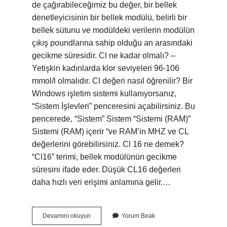
de çağırabileceğimiz bu değer, bir bellek
denetleyicisinin bir bellek modülü, belirli bir
bellek sütunu ve modüldeki verilerin modülün
çıkış poundlarına sahip olduğu an arasındaki
gecikme süresidir. Cl ne kadar olmalı? –
Yetişkin kadınlarda klor seviyeleri 96-106
mmol/l olmalıdır. Cl değeri nasıl öğrenilir? Bir
Windows işletim sistemi kullanıyorsanız,
“Sistem İşlevleri” penceresini açabilirsiniz. Bu
pencerede, “Sistem” Sistem “Sistemi (RAM)”
Sistemi (RAM) içerir “ve RAM’in MHZ ve CL
değerlerini görebilirsiniz. Cl 16 ne demek?
“Cl16” terimi, bellek modülünün gecikme
süresini ifade eder. Düşük CL16 değerleri
daha hızlı veri erişimi anlamına gelir.…
Cl
Devamını okuyun
Yorum Bırak
Değeri