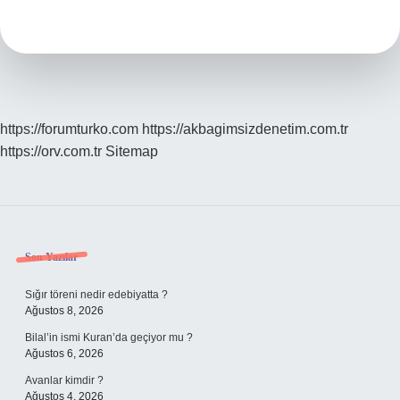
Ne
Demek
https://forumturko.com
https://akbagimsizdenetim.com.tr
https://orv.com.tr
Sitemap
Sidebar
Son Yazılar
Sığır töreni nedir edebiyatta ?
Ağustos 8, 2026
Bilal’in ismi Kuran’da geçiyor mu ?
Ağustos 6, 2026
Avanlar kimdir ?
Ağustos 4, 2026