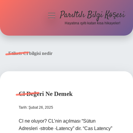
Parıltılı Bilgi Köşesi
menüyü
aç
Hayatına ışıltı katan kısa hikayeler!
Anasayfa
Gizlilik Politikası
Etiket:
Cl bilgisi nedir
Yasal Uyarı
Hakkımızda
Cl Değeri Ne Demek
Tarih: Şubat 26, 2025
Cl ne oluyor? CL’nin açılması “Sütun
Adresleri -strobe -Latency” dir. “Cas Latency”