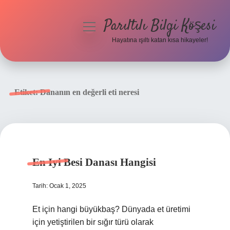
Parıltılı Bilgi Köşesi
menüyü
aç
Hayatına ışıltı katan kısa hikayeler!
Anasayfa
Gizlilik Politikası
Etiket:
Dananın en değerli eti neresi
Yasal Uyarı
Hakkımızda
En Iyi Besi Danası Hangisi
Tarih: Ocak 1, 2025
Et için hangi büyükbaş? Dünyada et üretimi
için yetiştirilen bir sığır türü olarak