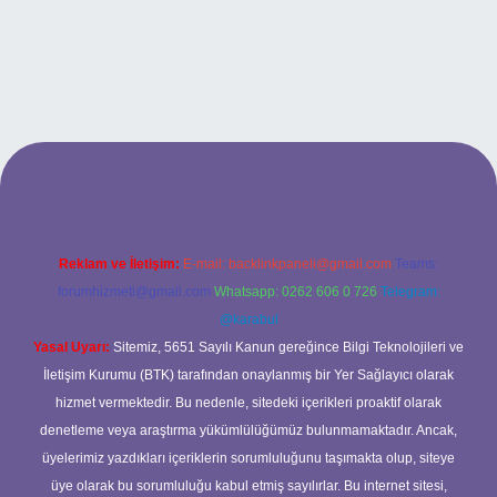
iş
Reklam ve İletişim:
E-mail:
backlinkpaneli@gmail.com
Teams:
forumhizmeti@gmail.com
Whatsapp: 0262 606 0 726
Telegram:
@karabul
Yasal Uyarı:
Sitemiz, 5651 Sayılı Kanun gereğince Bilgi Teknolojileri ve
İletişim Kurumu (BTK) tarafından onaylanmış bir Yer Sağlayıcı olarak
hizmet vermektedir. Bu nedenle, sitedeki içerikleri proaktif olarak
denetleme veya araştırma yükümlülüğümüz bulunmamaktadır. Ancak,
üyelerimiz yazdıkları içeriklerin sorumluluğunu taşımakta olup, siteye
üye olarak bu sorumluluğu kabul etmiş sayılırlar. Bu internet sitesi,