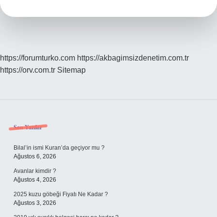
Danası
Hangisi
https://forumturko.com
https://akbagimsizdenetim.com.tr
https://orv.com.tr
Sitemap
Sidebar
Son Yazılar
Bilal’in ismi Kuran’da geçiyor mu ?
Ağustos 6, 2026
Avanlar kimdir ?
Ağustos 4, 2026
2025 kuzu göbeği Fiyatı Ne Kadar ?
Ağustos 3, 2026