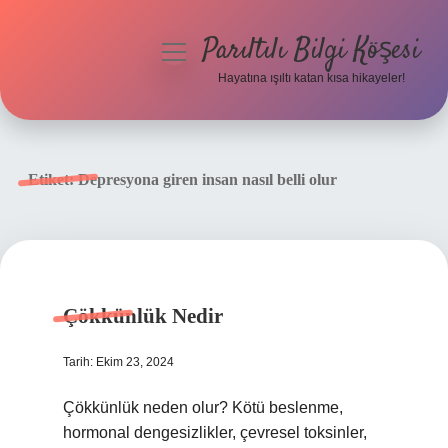
Parıltılı Bilgi Köşesi
menüyü
aç
Hayatına ışıltı katan kısa hikayeler!
Anasayfa
Gizlilik Politikası
Etiket:
Depresyona giren insan nasıl belli olur
Yasal Uyarı
Hakkımızda
Çökkünlük Nedir
Tarih: Ekim 23, 2024
Çökkünlük neden olur? Kötü beslenme,
hormonal dengesizlikler, çevresel toksinler,