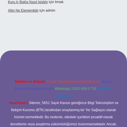
Kuru Iç Bakla Nasıl Islatılır
için
Irmak
Altın Ne Elementidir
için
admin
etexper güncel giriş
Reklam ve İletişim:
E-mail:
backlinkpaneli@gmail.com
Teams:
forumhizmeti@gmail.com
Whatsapp: 0262 606 0 726
Telegram:
@karabul
Yasal Uyarı:
Sitemiz, 5651 Sayılı Kanun gereğince Bilgi Teknolojileri ve
İletişim Kurumu (BTK) tarafından onaylanmış bir Yer Sağlayıcı olarak
hizmet vermektedir. Bu nedenle, sitedeki içerikleri proaktif olarak
denetleme veya araştırma yükümlülüğümüz bulunmamaktadır. Ancak,