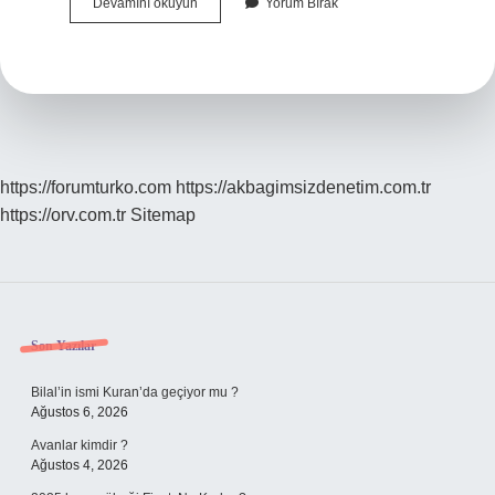
Çökkünlük
Devamını okuyun
Yorum Bırak
Nedir
https://forumturko.com
https://akbagimsizdenetim.com.tr
https://orv.com.tr
Sitemap
Sidebar
Son Yazılar
Bilal’in ismi Kuran’da geçiyor mu ?
Ağustos 6, 2026
Avanlar kimdir ?
Ağustos 4, 2026