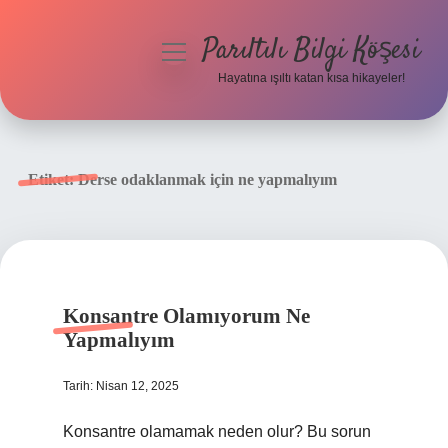
Parıltılı Bilgi Köşesi
menüyü
aç
Hayatına ışıltı katan kısa hikayeler!
Anasayfa
Gizlilik Politikası
Etiket:
Derse odaklanmak için ne yapmalıyım
Yasal Uyarı
Hakkımızda
Konsantre Olamıyorum Ne
Yapmalıyım
Tarih: Nisan 12, 2025
Konsantre olamamak neden olur? Bu sorun