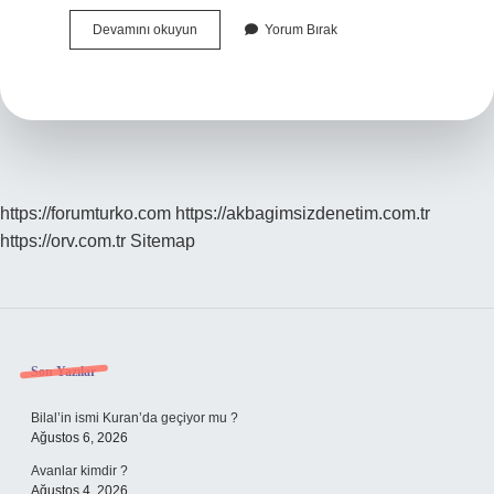
Konsantre
Devamını okuyun
Yorum Bırak
Olamıyorum
Ne
Yapmalıyım
https://forumturko.com
https://akbagimsizdenetim.com.tr
https://orv.com.tr
Sitemap
Sidebar
Son Yazılar
Bilal’in ismi Kuran’da geçiyor mu ?
Ağustos 6, 2026
Avanlar kimdir ?
Ağustos 4, 2026