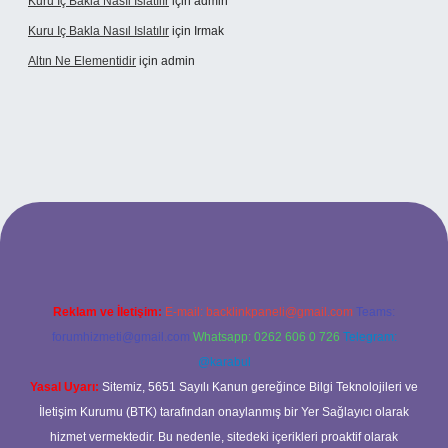
Kuru Iç Bakla Nasıl Islatılır
için
admin
Kuru Iç Bakla Nasıl Islatılır
için
Irmak
Altın Ne Elementidir
için
admin
ş
Reklam ve İletişim:
E-mail:
backlinkpaneli@gmail.com
Teams:
forumhizmeti@gmail.com
Whatsapp: 0262 606 0 726
Telegram:
@karabul
Yasal Uyarı:
Sitemiz, 5651 Sayılı Kanun gereğince Bilgi Teknolojileri ve
İletişim Kurumu (BTK) tarafından onaylanmış bir Yer Sağlayıcı olarak
hizmet vermektedir. Bu nedenle, sitedeki içerikleri proaktif olarak