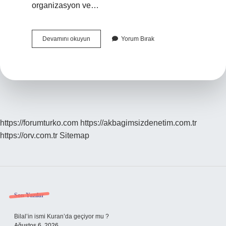
organizasyon ve…
Ekonomi
Devamını okuyun
Yorum Bırak
Biliminin
Cevap
Aradığı
Sorular
Nelerdir
https://forumturko.com
https://akbagimsizdenetim.com.tr
https://orv.com.tr
Sitemap
Sidebar
Son Yazılar
Bilal’in ismi Kuran’da geçiyor mu ?
Ağustos 6, 2026