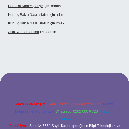
Baro Da Kimler Çalışır
için
Yoldaş
Kuru Iç Bakla Nasıl Islatılır
için
admin
Kuru Iç Bakla Nasıl Islatılır
için
Irmak
Altın Ne Elementidir
için
admin
betexper güncel giriş
Reklam ve İletişim:
E-mail:
backlinkpaneli@gmail.com
Teams:
forumhizmeti@gmail.com
Whatsapp: 0262 606 0 726
Telegram:
@karabul
Yasal Uyarı:
Sitemiz, 5651 Sayılı Kanun gereğince Bilgi Teknolojileri ve