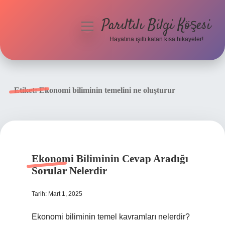
Parıltılı Bilgi Köşesi
menüyü
aç
Hayatına ışıltı katan kısa hikayeler!
Anasayfa
Gizlilik Politikası
Etiket:
Ekonomi biliminin temelini ne oluşturur
Yasal Uyarı
Hakkımızda
Ekonomi Biliminin Cevap Aradığı
Sorular Nelerdir
Tarih: Mart 1, 2025
Ekonomi biliminin temel kavramları nelerdir?