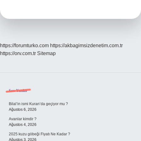
Ne
Demek
https://forumturko.com
https://akbagimsizdenetim.com.tr
https://orv.com.tr
Sitemap
Sidebar
Son Yazılar
Bilal’in ismi Kuran’da geçiyor mu ?
Ağustos 6, 2026
Avanlar kimdir ?
Ağustos 4, 2026
2025 kuzu göbeği Fiyatı Ne Kadar ?
Ağustos 3, 2026