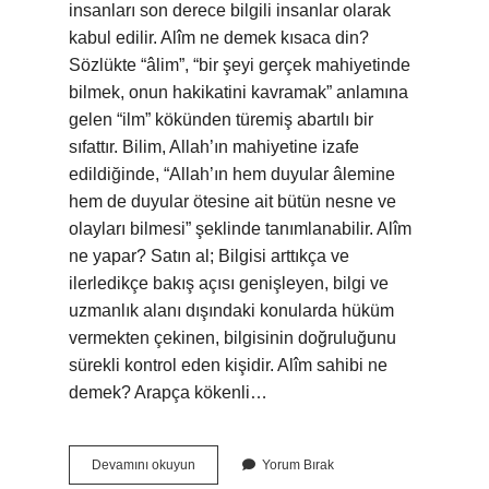
insanları son derece bilgili insanlar olarak
kabul edilir. Alîm ne demek kısaca din?
Sözlükte “âlim”, “bir şeyi gerçek mahiyetinde
bilmek, onun hakikatini kavramak” anlamına
gelen “ilm” kökünden türemiş abartılı bir
sıfattır. Bilim, Allah’ın mahiyetine izafe
edildiğinde, “Allah’ın hem duyular âlemine
hem de duyular ötesine ait bütün nesne ve
olayları bilmesi” şeklinde tanımlanabilir. Alîm
ne yapar? Satın al; Bilgisi arttıkça ve
ilerledikçe bakış açısı genişleyen, bilgi ve
uzmanlık alanı dışındaki konularda hüküm
vermekten çekinen, bilgisinin doğruluğunu
sürekli kontrol eden kişidir. Alîm sahibi ne
demek? Arapça kökenli…
Alim
Devamını okuyun
Yorum Bırak
Kişi