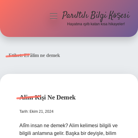
Parıltılı Bilgi Köşesi
menüyü
aç
Hayatına ışıltı katan kısa hikayeler!
Anasayfa
Gizlilik Politikası
Etiket:
El âlim ne demek
Yasal Uyarı
Hakkımızda
Alim Kişi Ne Demek
Tarih: Ekim 21, 2024
Alîm insan ne demek? Alim kelimesi bilgili ve
bilgili anlamına gelir. Başka bir deyişle, bilim