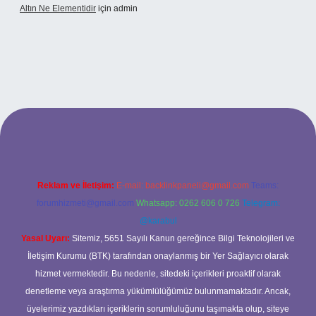
Altın Ne Elementidir
için
admin
etexper güncel giriş
Reklam ve İletişim:
E-mail:
backlinkpaneli@gmail.com
Teams:
forumhizmeti@gmail.com
Whatsapp: 0262 606 0 726
Telegram:
@karabul
Yasal Uyarı:
Sitemiz, 5651 Sayılı Kanun gereğince Bilgi Teknolojileri ve
İletişim Kurumu (BTK) tarafından onaylanmış bir Yer Sağlayıcı olarak
hizmet vermektedir. Bu nedenle, sitedeki içerikleri proaktif olarak
denetleme veya araştırma yükümlülüğümüz bulunmamaktadır. Ancak,
üyelerimiz yazdıkları içeriklerin sorumluluğunu taşımakta olup, siteye