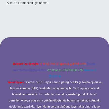
Altın Ne Elementidir
için
admin
ş
Reklam ve İletişim:
E-mail:
backlinkpaneli@gmail.com
Teams:
forumhizmeti@gmail.com
Whatsapp: 0262 606 0 726
Telegram:
@karabul
Yasal Uyarı:
Sitemiz, 5651 Sayılı Kanun gereğince Bilgi Teknolojileri ve
İletişim Kurumu (BTK) tarafından onaylanmış bir Yer Sağlayıcı olarak
hizmet vermektedir. Bu nedenle, sitedeki içerikleri proaktif olarak
denetleme veya araştırma yükümlülüğümüz bulunmamaktadır. Ancak,
üyelerimiz yazdıkları içeriklerin sorumluluğunu taşımakta olup, siteye