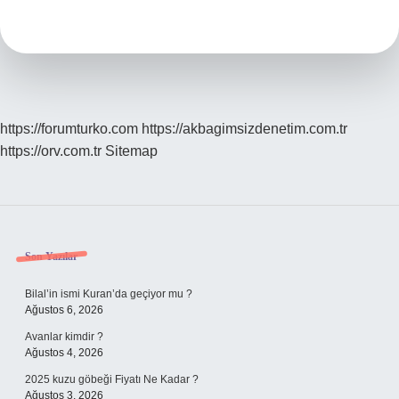
Ile
Ne
Giyilir
https://forumturko.com
https://akbagimsizdenetim.com.tr
https://orv.com.tr
Sitemap
Sidebar
Son Yazılar
Bilal’in ismi Kuran’da geçiyor mu ?
Ağustos 6, 2026
Avanlar kimdir ?
Ağustos 4, 2026
2025 kuzu göbeği Fiyatı Ne Kadar ?
Ağustos 3, 2026