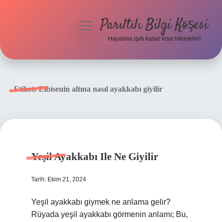
Parıltılı Bilgi Köşesi
menüyü
aç
Hayatına ışıltı katan kısa hikayeler!
Anasayfa
Gizlilik Politikası
Etiket:
Elbisenin altına nasıl ayakkabı giyilir
Yasal Uyarı
Hakkımızda
Yeşil Ayakkabı Ile Ne Giyilir
Tarih: Ekim 21, 2024
Yeşil ayakkabı giymek ne anlama gelir?
Rüyada yeşil ayakkabı görmenin anlamı; Bu,