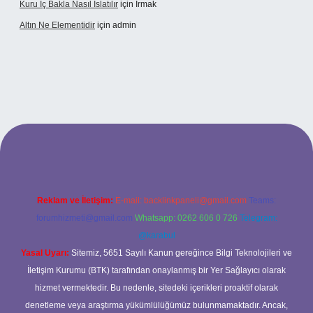
Kuru Iç Bakla Nasıl Islatılır
için
Irmak
Altın Ne Elementidir
için
admin
etexper güncel giriş
Reklam ve İletişim:
E-mail:
backlinkpaneli@gmail.com
Teams:
forumhizmeti@gmail.com
Whatsapp: 0262 606 0 726
Telegram:
@karabul
Yasal Uyarı:
Sitemiz, 5651 Sayılı Kanun gereğince Bilgi Teknolojileri ve
İletişim Kurumu (BTK) tarafından onaylanmış bir Yer Sağlayıcı olarak
hizmet vermektedir. Bu nedenle, sitedeki içerikleri proaktif olarak
denetleme veya araştırma yükümlülüğümüz bulunmamaktadır. Ancak,