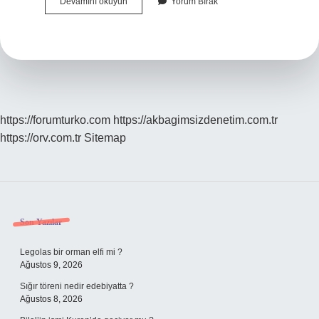
Dünyanın
Devamını okuyun
Yorum Bırak
En
Büyük
Boğası
Kaç
Kilo
https://forumturko.com
https://akbagimsizdenetim.com.tr
https://orv.com.tr
Sitemap
Sidebar
Son Yazılar
Legolas bir orman elfi mi ?
Ağustos 9, 2026
Sığır töreni nedir edebiyatta ?
Ağustos 8, 2026