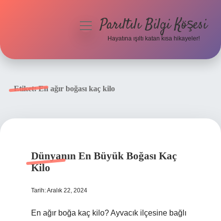
Parıltılı Bilgi Köşesi
menüyü
aç
Hayatına ışıltı katan kısa hikayeler!
Anasayfa
Gizlilik Politikası
Etiket:
En ağır boğası kaç kilo
Yasal Uyarı
Hakkımızda
Dünyanın En Büyük Boğası Kaç
Kilo
Tarih: Aralık 22, 2024
En ağır boğa kaç kilo? Ayvacık ilçesine bağlı