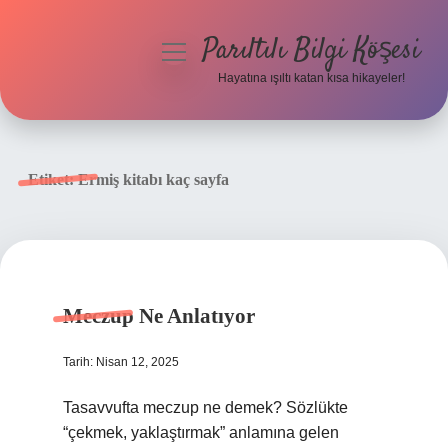
Parıltılı Bilgi Köşesi
menüyü
aç
Hayatına ışıltı katan kısa hikayeler!
Anasayfa
Gizlilik Politikası
Etiket:
Ermiş kitabı kaç sayfa
Yasal Uyarı
Hakkımızda
Meczup Ne Anlatıyor
Tarih: Nisan 12, 2025
Tasavvufta meczup ne demek? Sözlükte
“çekmek, yaklaştırmak” anlamına gelen