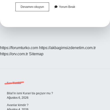
Meczup
Devamını okuyun
Yorum Bırak
Ne
Anlatıyor
https://forumturko.com
https://akbagimsizdenetim.com.tr
https://orv.com.tr
Sitemap
Sidebar
Son Yazılar
Bilal’in ismi Kuran’da geçiyor mu ?
Ağustos 6, 2026
Avanlar kimdir ?
Ağustos 4, 2026