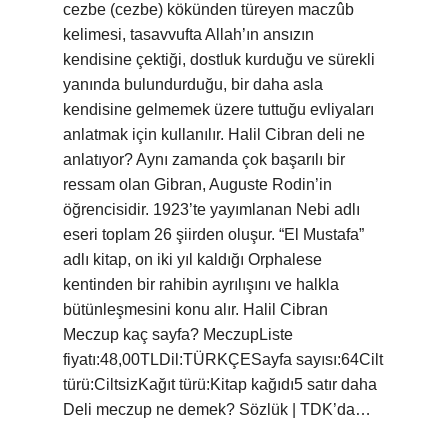
cezbe (cezbe) kökünden türeyen maczûb
kelimesi, tasavvufta Allah’ın ansızın
kendisine çektiği, dostluk kurduğu ve sürekli
yanında bulundurduğu, bir daha asla
kendisine gelmemek üzere tuttuğu evliyaları
anlatmak için kullanılır. Halil Cibran deli ne
anlatıyor? Aynı zamanda çok başarılı bir
ressam olan Gibran, Auguste Rodin’in
öğrencisidir. 1923’te yayımlanan Nebi adlı
eseri toplam 26 şiirden oluşur. “El Mustafa”
adlı kitap, on iki yıl kaldığı Orphalese
kentinden bir rahibin ayrılışını ve halkla
bütünleşmesini konu alır. Halil Cibran
Meczup kaç sayfa? MeczupListe
fiyatı:48,00TLDil:TÜRKÇESayfa sayısı:64Cilt
türü:CiltsizKağıt türü:Kitap kağıdı5 satır daha
Deli meczup ne demek? Sözlük | TDK’da…