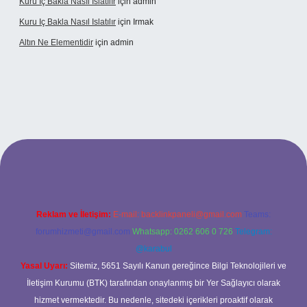
Kuru Iç Bakla Nasıl Islatılır
için
admin
Kuru Iç Bakla Nasıl Islatılır
için
Irmak
Altın Ne Elementidir
için
admin
iriş
Reklam ve İletişim:
E-mail:
backlinkpaneli@gmail.com
Teams:
forumhizmeti@gmail.com
Whatsapp: 0262 606 0 726
Telegram:
@karabul
Yasal Uyarı:
Sitemiz, 5651 Sayılı Kanun gereğince Bilgi Teknolojileri ve
İletişim Kurumu (BTK) tarafından onaylanmış bir Yer Sağlayıcı olarak
hizmet vermektedir. Bu nedenle, sitedeki içerikleri proaktif olarak