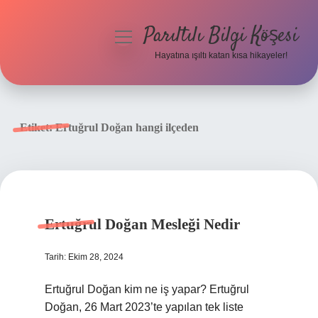
Parıltılı Bilgi Köşesi
menüyü
aç
Hayatına ışıltı katan kısa hikayeler!
Anasayfa
Gizlilik Politikası
Etiket:
Ertuğrul Doğan hangi ilçeden
Yasal Uyarı
Hakkımızda
Ertuğrul Doğan Mesleği Nedir
Tarih: Ekim 28, 2024
Ertuğrul Doğan kim ne iş yapar? Ertuğrul
Doğan, 26 Mart 2023’te yapılan tek liste