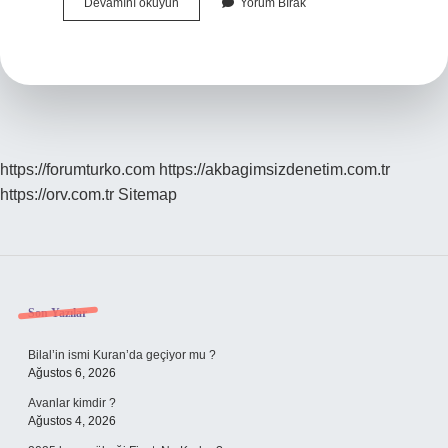
Ertuğrul
Devamını okuyun
Yorum Bırak
Doğan
Mesleği
Nedir
https://forumturko.com
https://akbagimsizdenetim.com.tr
https://orv.com.tr
Sitemap
Sidebar
Son Yazılar
Bilal’in ismi Kuran’da geçiyor mu ?
Ağustos 6, 2026
Avanlar kimdir ?
Ağustos 4, 2026