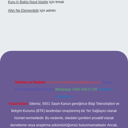
Kuru Iç Bakla Nasıl Islatılır
için
Irmak
Altın Ne Elementidir
için
admin
ş
Reklam ve İletişim:
E-mail:
backlinkpaneli@gmail.com
Teams:
forumhizmeti@gmail.com
Whatsapp: 0262 606 0 726
Telegram:
@karabul
Yasal Uyarı:
Sitemiz, 5651 Sayılı Kanun gereğince Bilgi Teknolojileri ve
İletişim Kurumu (BTK) tarafından onaylanmış bir Yer Sağlayıcı olarak
hizmet vermektedir. Bu nedenle, sitedeki içerikleri proaktif olarak
denetleme veya araştırma yükümlülüğümüz bulunmamaktadır. Ancak,