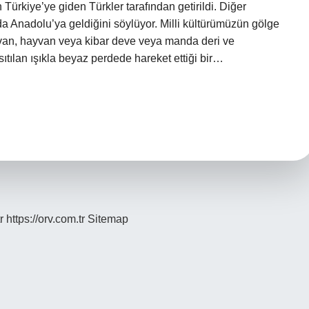
ürkiye’ye giden Türkler tarafından getirildi. Diğer
a Anadolu’ya geldiğini söylüyor. Milli kültürümüzün gölge
van, hayvan veya kibar deve veya manda deri ve
tılan ışıkla beyaz perdede hareket ettiği bir…
r
https://orv.com.tr
Sitemap