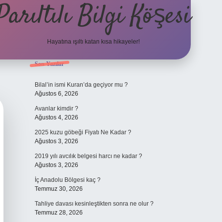
Parıltılı Bilgi Köşesi
Hayatına ışıltı katan kısa hikayeler!
Sidebar
Son Yazılar
betexper gü
Bilal’in ismi Kuran’da geçiyor mu ?
Ağustos 6, 2026
Avanlar kimdir ?
Ağustos 4, 2026
2025 kuzu göbeği Fiyatı Ne Kadar ?
Ağustos 3, 2026
2019 yılı avcılık belgesi harcı ne kadar ?
Ağustos 3, 2026
İç Anadolu Bölgesi kaç ?
Temmuz 30, 2026
Tahliye davası kesinleştikten sonra ne olur ?
Temmuz 28, 2026