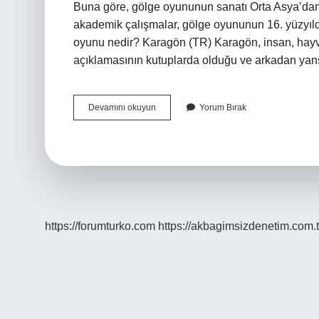
Buna göre, gölge oyununun sanatı Orta Asya’dan T
akademik çalışmalar, gölge oyununun 16. yüzyıld
oyunu nedir? Karagön (TR) Karagön, insan, hay
açıklamasının kutuplarda olduğu ve arkadan yansı
Türk
Devamını okuyun
Yorum Bırak
Gölge
Oyunu
Nedir
https://forumturko.com
https://akbagimsizdenetim.com.t