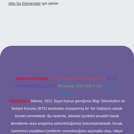
Altın Ne Elementidir
için
admin
riş
Reklam ve İletişim:
E-mail:
backlinkpaneli@gmail.com
Teams:
forumhizmeti@gmail.com
Whatsapp: 0262 606 0 726
Telegram:
@karabul
Yasal Uyarı:
Sitemiz, 5651 Sayılı Kanun gereğince Bilgi Teknolojileri ve
İletişim Kurumu (BTK) tarafından onaylanmış bir Yer Sağlayıcı olarak
hizmet vermektedir. Bu nedenle, sitedeki içerikleri proaktif olarak
denetleme veya araştırma yükümlülüğümüz bulunmamaktadır. Ancak,
üyelerimiz yazdıkları içeriklerin sorumluluğunu taşımakta olup, siteye