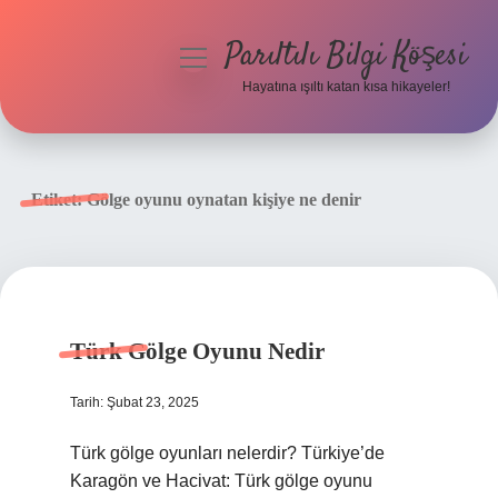
Parıltılı Bilgi Köşesi
menüyü
aç
Hayatına ışıltı katan kısa hikayeler!
Anasayfa
Gizlilik Politikası
Etiket:
Gölge oyunu oynatan kişiye ne denir
Yasal Uyarı
Hakkımızda
Türk Gölge Oyunu Nedir
Tarih: Şubat 23, 2025
Türk gölge oyunları nelerdir? Türkiye’de
Karagön ve Hacivat: Türk gölge oyunu