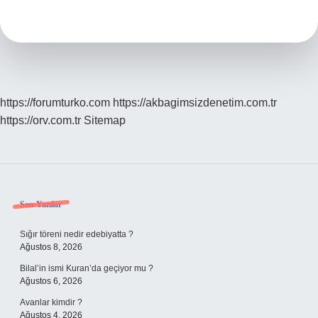
Oyunu
Nedir
https://forumturko.com
https://akbagimsizdenetim.com.tr
https://orv.com.tr
Sitemap
Sidebar
Son Yazılar
Sığır töreni nedir edebiyatta ?
Ağustos 8, 2026
Bilal’in ismi Kuran’da geçiyor mu ?
Ağustos 6, 2026
Avanlar kimdir ?
Ağustos 4, 2026