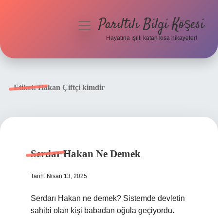
Parıltılı Bilgi Köşesi
menüyü
aç
Hayatına ışıltı katan kısa hikayeler!
Anasayfa
Gizlilik Politikası
Etiket:
Hakan Çiftçi kimdir
Yasal Uyarı
Hakkımızda
Serdar Hakan Ne Demek
Tarih: Nisan 13, 2025
Serdarı Hakan ne demek? Sistemde devletin
sahibi olan kişi babadan oğula geçiyordu.