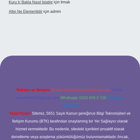
Kuru Iç Bakla Nasıl Islatılır
için
Irmak
Altın Ne Elementidir
için
admin
etexper güncel giriş
Reklam ve İletişim:
E-mail:
backlinkpaneli@gmail.com
Teams:
forumhizmeti@gmail.com
Whatsapp: 0262 606 0 726
Telegram:
@karabul
Yasal Uyarı:
Sitemiz, 5651 Sayılı Kanun gereğince Bilgi Teknolojileri ve
İletişim Kurumu (BTK) tarafından onaylanmış bir Yer Sağlayıcı olarak
hizmet vermektedir. Bu nedenle, sitedeki içerikleri proaktif olarak
denetleme veya araştırma yükümlülüğümüz bulunmamaktadır. Ancak,