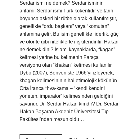
Serdar ismi ne demek? Serdar isminin
anlamı: Serdar ismi Türk kökenlidir ve tarih
boyunca askeri bir rütbe olarak kullanılmıştır,
genellikle “ordu başkanı” veya “komutan”
anlamına gelir. Bu isim genellikle liderlik, güç
ve otorite gibi niteliklerle ilişkilendirilir. Hakan
ne demek dini? İslami kaynaklarda, “kagan”
kelimesi yerine bu kelimenin Farsça
versiyonu olan “khakan” kelimesi kullanılır.
Dybo (2007), Benveniste 1966’yı izleyerek,
khagan kelimesinin nihai etimolojik kökünün
Orta İranca *hva-kama – “kendi kendini
yöneten, imparator” kelimesinden geldiğini
savunur. Dr. Serdar Hakan kimdir? Dr. Serdar
Hakan Başaran Akdeniz Üniversitesi Tıp
Fakültesi’nden mezun oldu…