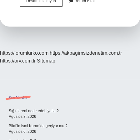
Serdar
Devamını okuyun
Yorum Bırak
Hakan
Ne
Demek
https://forumturko.com
https://akbagimsizdenetim.com.tr
https://orv.com.tr
Sitemap
Sidebar
Son Yazılar
Sığır töreni nedir edebiyatta ?
Ağustos 8, 2026
Bilal’in ismi Kuran’da geçiyor mu ?
Ağustos 6, 2026