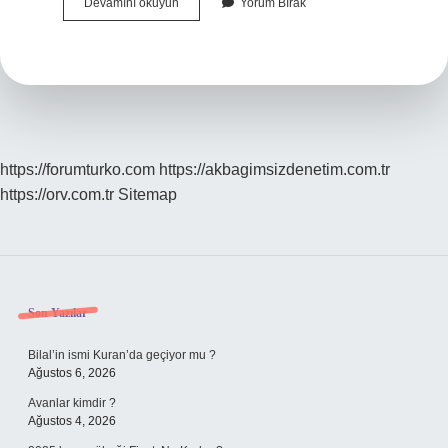
Serdar
Devamını okuyun
Yorum Bırak
Hakan
Ne
Demek
https://forumturko.com
https://akbagimsizdenetim.com.tr
https://orv.com.tr
Sitemap
Sidebar
Son Yazılar
Bilal’in ismi Kuran’da geçiyor mu ?
Ağustos 6, 2026
Avanlar kimdir ?
Ağustos 4, 2026