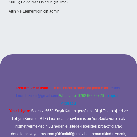
Kuru Iç Bakla Nasıl Islatılır
için
Irmak
Altın Ne Elementidir
için
admin
etexper güncel giriş
Reklam ve İletişim:
E-mail:
backlinkpaneli@gmail.com
Teams:
forumhizmeti@gmail.com
Whatsapp: 0262 606 0 726
Telegram:
@karabul
Yasal Uyarı:
Sitemiz, 5651 Sayılı Kanun gereğince Bilgi Teknolojileri ve
İletişim Kurumu (BTK) tarafından onaylanmış bir Yer Sağlayıcı olarak
hizmet vermektedir. Bu nedenle, sitedeki içerikleri proaktif olarak
denetleme veya araştırma yükümlülüğümüz bulunmamaktadır. Ancak,