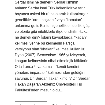
Serdar ismi ne demek? Serdar isminin
anlamı: Serdar ismi Türk kökenlidir ve tarih
boyunca askeri bir rütbe olarak kullanılmıştır,
genellikle “ordu başkanı” veya “komutan”
anlamına gelir. Bu isim genellikle liderlik, güç
ve otorite gibi niteliklerle ilişkilendirilir. Hakan
ne demek dini? İslami kaynaklarda, “kagan”
kelimesi yerine bu kelimenin Farsça
versiyonu olan “khakan” kelimesi kullanılır.
Dybo (2007), Benveniste 1966’yı izleyerek,
khagan kelimesinin nihai etimolojik kökünün
Orta İranca *hva-kama – “kendi kendini
yöneten, imparator” kelimesinden geldiğini
savunur. Dr. Serdar Hakan kimdir? Dr. Serdar
Hakan Başaran Akdeniz Üniversitesi Tıp
Fakültesi’nden mezun oldu…