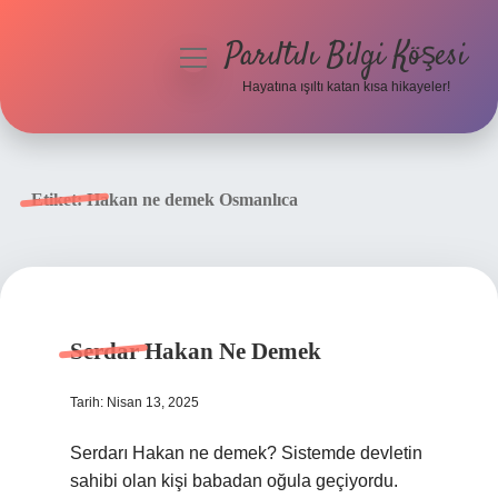
Parıltılı Bilgi Köşesi
menüyü
aç
Hayatına ışıltı katan kısa hikayeler!
Anasayfa
Gizlilik Politikası
Etiket:
Hakan ne demek Osmanlıca
Yasal Uyarı
Hakkımızda
Serdar Hakan Ne Demek
Tarih: Nisan 13, 2025
Serdarı Hakan ne demek? Sistemde devletin
sahibi olan kişi babadan oğula geçiyordu.