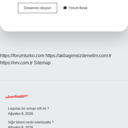
Sasa
Devamını okuyun
Yorum Bırak
Bölünme
Ne
Zaman
2024
https://forumturko.com
https://akbagimsizdenetim.com.tr
https://orv.com.tr
Sitemap
Sidebar
Son Yazılar
Legolas bir orman elfi mi ?
Ağustos 9, 2026
Sığır töreni nedir edebiyatta ?
Ağustos 8, 2026