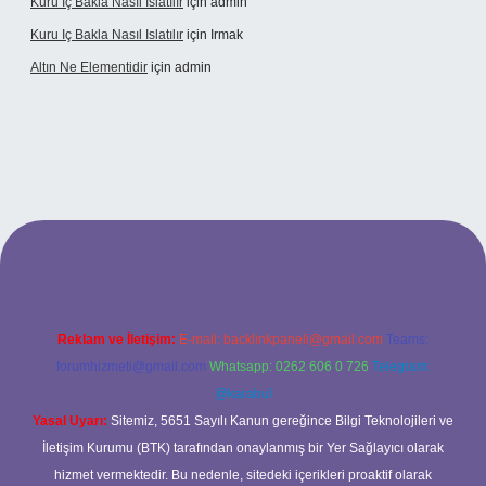
Kuru Iç Bakla Nasıl Islatılır
için
admin
Kuru Iç Bakla Nasıl Islatılır
için
Irmak
Altın Ne Elementidir
için
admin
betexper güncel giriş
Reklam ve İletişim:
E-mail:
backlinkpaneli@gmail.com
Teams:
forumhizmeti@gmail.com
Whatsapp: 0262 606 0 726
Telegram:
@karabul
Yasal Uyarı:
Sitemiz, 5651 Sayılı Kanun gereğince Bilgi Teknolojileri ve
İletişim Kurumu (BTK) tarafından onaylanmış bir Yer Sağlayıcı olarak
hizmet vermektedir. Bu nedenle, sitedeki içerikleri proaktif olarak