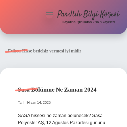
Parıltılı Bilgi Köşesi
menüyü
aç
Hayatına ışıltı katan kısa hikayeler!
Anasayfa
Gizlilik Politikası
Etiket:
Hisse bedelsiz vermesi iyi midir
Yasal Uyarı
Hakkımızda
Sasa Bölünme Ne Zaman 2024
Tarih: Nisan 14, 2025
SASA hissesi ne zaman bölünecek? Sasa
Polyester AŞ, 12 Ağustos Pazartesi gününü