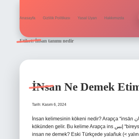
Anasayfa
Gizlilik Politikası
Yasal Uyarı
Hakkımızda
Etiket:
İnsan tanımı nedir
İNsan Ne Demek Etim
Tarih: Kasım 6, 2024
İnsan kelimesinin kökeni nedir? Arapça “insān إنسان” “insanlık, insan ırkı” kelimesinden alıntıdır ve Ans
kökünden gelir. Bu kelime Arapça ins إنس “bireysel kişi, insan varlığı” kelimesinden türemiştir. Eski Türkçe
insan ne demek? Eski Türkçede yalañuk (< yalın-