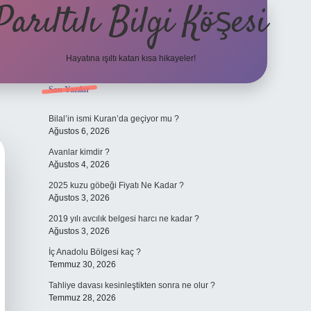
Parıltılı Bilgi Köşesi
Hayatına ışıltı katan kısa hikayeler!
Sidebar
Son Yazılar
betexper gü
Bilal’in ismi Kuran’da geçiyor mu ?
Ağustos 6, 2026
Avanlar kimdir ?
Ağustos 4, 2026
2025 kuzu göbeği Fiyatı Ne Kadar ?
Ağustos 3, 2026
2019 yılı avcılık belgesi harcı ne kadar ?
Ağustos 3, 2026
İç Anadolu Bölgesi kaç ?
Temmuz 30, 2026
Tahliye davası kesinleştikten sonra ne olur ?
Temmuz 28, 2026