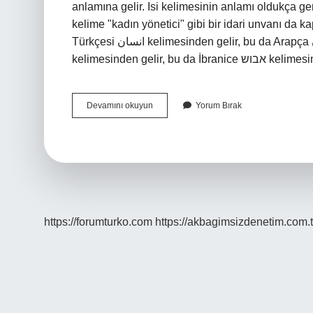
anlamına gelir. Isi kelimesinin anlamı oldukça g
kelime "kadın yönetici" gibi bir idari unvanı da
Türkçesi انسان‎ kelimesinden gelir, bu da Arapça إِنْسَان‎ (ʾinsān) kelimesinden gelir, bu da Aramice אבשא‎
kelimesinden gelir, bu
İNsan
Devamını okuyun
Yorum Bırak
Ne
Demek
Etimoloji
https://forumturko.com
https://akbagimsizdenetim.com.t