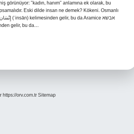
eniş görünüyor: "kadın, hanım" anlamına ek olarak, bu
 kapsamalıdır. Eski dilde insan ne demek? Kökeni. Osmanlı
 da İbranice אבוש‎ kelimesinden gelir, bu da…
r
https://orv.com.tr
Sitemap