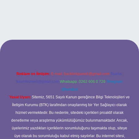
betexper güncel giriş
Reklam ve İletişim:
E-mail:
backlinkpaneli@gmail.com
Teams:
forumhizmeti@gmail.com
Whatsapp: 0262 606 0 726
Telegram:
@karabul
Yasal Uyarı:
Sitemiz, 5651 Sayılı Kanun gereğince Bilgi Teknolojileri ve
İletişim Kurumu (BTK) tarafından onaylanmış bir Yer Sağlayıcı olarak
hizmet vermektedir. Bu nedenle, sitedeki içerikleri proaktif olarak
denetleme veya araştırma yükümlülüğümüz bulunmamaktadır. Ancak,
üyelerimiz yazdıkları içeriklerin sorumluluğunu taşımakta olup, siteye
üye olarak bu sorumluluğu kabul etmiş sayılırlar. Bu internet sitesi,