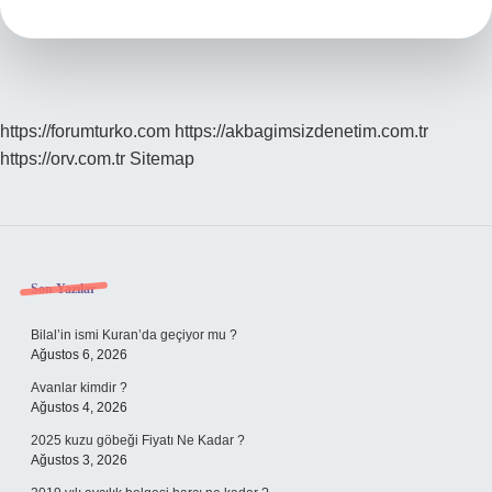
Hangisi
https://forumturko.com
https://akbagimsizdenetim.com.tr
https://orv.com.tr
Sitemap
Sidebar
Son Yazılar
Bilal’in ismi Kuran’da geçiyor mu ?
Ağustos 6, 2026
Avanlar kimdir ?
Ağustos 4, 2026
2025 kuzu göbeği Fiyatı Ne Kadar ?
Ağustos 3, 2026