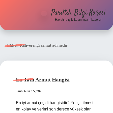
Parıltılı Bilgi Köşesi
menüyü
aç
Hayatına ışıltı katan kısa hikayeler!
Anasayfa
Gizlilik Politikası
Etiket:
Kahverengi armut adı nedir
Yasal Uyarı
Hakkımızda
En Tatlı Armut Hangisi
Tarih: Nisan 5, 2025
En iyi armut çeşidi hangisidir? Yetiştirilmesi
en kolay ve verimi son derece yüksek olan