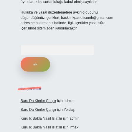
üye olarak bu sorumluluğu kabul etmiş sayılırlar.
Hukuka ve yasal düzenlemelere aykırı olduğunu
düşündüğünüz içerikleri,
backlinkpanelicomtr@gmail.com
adresine bildirmeniz halinde, ilgili içerikler yasal süre
içerisinde sitemizden kaldırılacaktır.
Arama
Son yorumlar
Baro Da Kimler Çalışır
için
admin
Baro Da Kimler Çalışır
için
Yoldaş
Kuru Iç Bakla Nasıl Islatılır
için
admin
Kuru Iç Bakla Nasıl Islatılır
için
Irmak