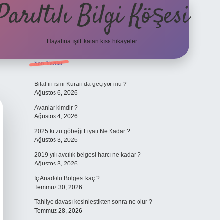
Parıltılı Bilgi Köşesi
Hayatına ışıltı katan kısa hikayeler!
Sidebar
Son Yazılar
betexper gün
Bilal’in ismi Kuran’da geçiyor mu ?
Ağustos 6, 2026
Avanlar kimdir ?
Ağustos 4, 2026
2025 kuzu göbeği Fiyatı Ne Kadar ?
Ağustos 3, 2026
2019 yılı avcılık belgesi harcı ne kadar ?
Ağustos 3, 2026
İç Anadolu Bölgesi kaç ?
Temmuz 30, 2026
Tahliye davası kesinleştikten sonra ne olur ?
Temmuz 28, 2026