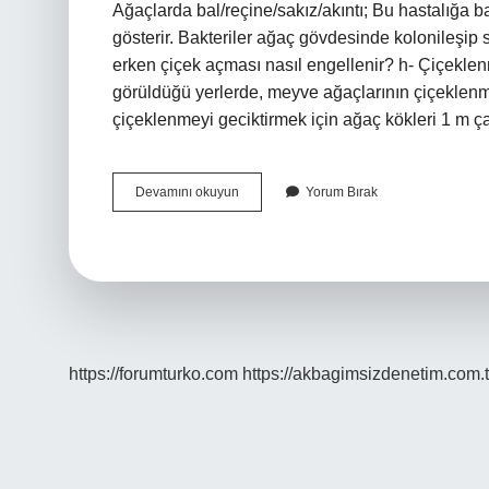
Ağaçlarda bal/reçine/sakız/akıntı; Bu hastalığa b
gösterir. Bakteriler ağaç gövdesinde kolonileşip 
erken çiçek açması nasıl engellenir? h- Çiçeklen
görüldüğü yerlerde, meyve ağaçlarının çiçeklen
çiçeklenmeyi geciktirmek için ağaç kökleri 1 m 
Ağaçlarda
Devamını okuyun
Yorum Bırak
Zamklanma
Nasıl
Önlenir
https://forumturko.com
https://akbagimsizdenetim.com.t