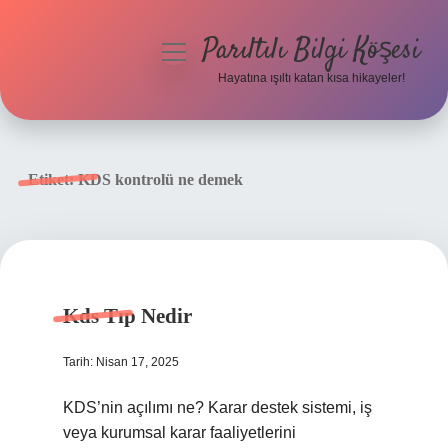
Parıltılı Bilgi Köşesi
menüyü
aç
Hayatına ışıltı katan kısa hikayeler!
Anasayfa
Gizlilik Politikası
Etiket:
KDS kontrolü ne demek
Yasal Uyarı
Hakkımızda
Kds Tıp Nedir
Tarih: Nisan 17, 2025
KDS’nin açılımı ne? Karar destek sistemi, iş
veya kurumsal karar faaliyetlerini