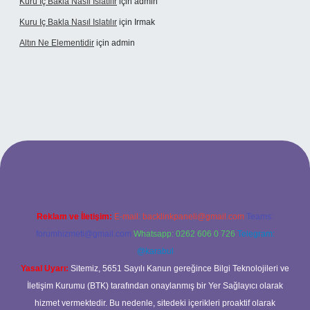
Kuru Iç Bakla Nasıl Islatılır
için
admin
Kuru Iç Bakla Nasıl Islatılır
için
Irmak
Altın Ne Elementidir
için
admin
etexper güncel giriş
Reklam ve İletişim:
E-mail:
backlinkpaneli@gmail.com
Teams:
forumhizmeti@gmail.com
Whatsapp: 0262 606 0 726
Telegram:
@karabul
Yasal Uyarı:
Sitemiz, 5651 Sayılı Kanun gereğince Bilgi Teknolojileri ve
İletişim Kurumu (BTK) tarafından onaylanmış bir Yer Sağlayıcı olarak
hizmet vermektedir. Bu nedenle, sitedeki içerikleri proaktif olarak