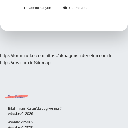
Kds
Devamını okuyun
Yorum Bırak
Tıp
Nedir
https://forumturko.com
https://akbagimsizdenetim.com.tr
https://orv.com.tr
Sitemap
Sidebar
Son Yazılar
Bilal’in ismi Kuran’da geçiyor mu ?
Ağustos 6, 2026
Avanlar kimdir ?
Ağustos 4, 2026