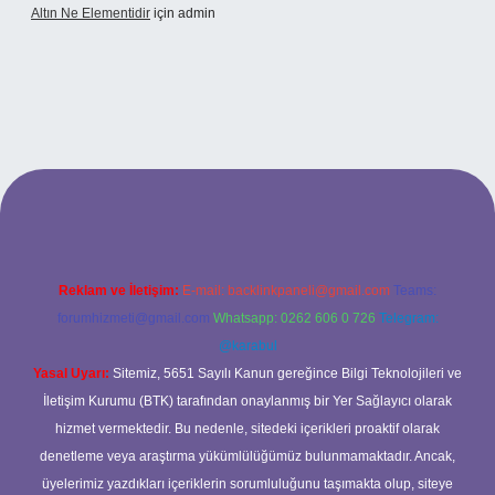
Altın Ne Elementidir
için
admin
ş
Reklam ve İletişim:
E-mail:
backlinkpaneli@gmail.com
Teams:
forumhizmeti@gmail.com
Whatsapp: 0262 606 0 726
Telegram:
@karabul
Yasal Uyarı:
Sitemiz, 5651 Sayılı Kanun gereğince Bilgi Teknolojileri ve
İletişim Kurumu (BTK) tarafından onaylanmış bir Yer Sağlayıcı olarak
hizmet vermektedir. Bu nedenle, sitedeki içerikleri proaktif olarak
denetleme veya araştırma yükümlülüğümüz bulunmamaktadır. Ancak,
üyelerimiz yazdıkları içeriklerin sorumluluğunu taşımakta olup, siteye