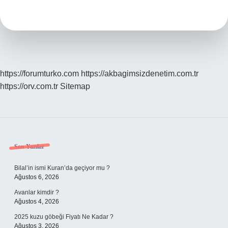
Kökü
Nedir
https://forumturko.com
https://akbagimsizdenetim.com.tr
https://orv.com.tr
Sitemap
Sidebar
Son Yazılar
Bilal’in ismi Kuran’da geçiyor mu ?
Ağustos 6, 2026
Avanlar kimdir ?
Ağustos 4, 2026
2025 kuzu göbeği Fiyatı Ne Kadar ?
Ağustos 3, 2026