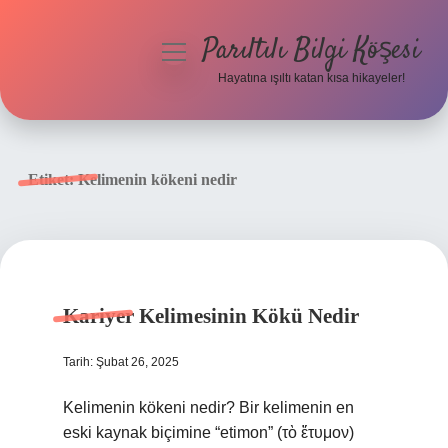
Parıltılı Bilgi Köşesi
menüyü
aç
Hayatına ışıltı katan kısa hikayeler!
Anasayfa
Gizlilik Politikası
Etiket:
Kelimenin kökeni nedir
Yasal Uyarı
Hakkımızda
Kariyer Kelimesinin Kökü Nedir
Tarih: Şubat 26, 2025
Kelimenin kökeni nedir? Bir kelimenin en
eski kaynak biçimine “etimon” (τὸ ἔτυμον)