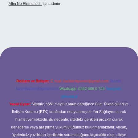
Altın Ne Elementidir
için
admin
cel giriş
Reklam ve İletişim:
E-mail:
backlinkpaneli@gmail.com
Teams:
forumhizmeti@gmail.com
Whatsapp: 0262 606 0 726
Telegram:
@karabul
Yasal Uyarı:
Sitemiz, 5651 Sayılı Kanun gereğince Bilgi Teknolojileri ve
İletişim Kurumu (BTK) tarafından onaylanmış bir Yer Sağlayıcı olarak
hizmet vermektedir. Bu nedenle, sitedeki içerikleri proaktif olarak
denetleme veya araştırma yükümlülüğümüz bulunmamaktadır. Ancak,
üyelerimiz yazdıkları içeriklerin sorumluluğunu taşımakta olup, siteye