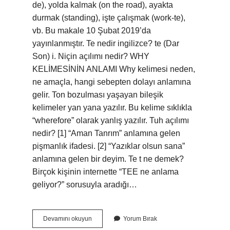
de), yolda kalmak (on the road), ayakta
durmak (standing), işte çalışmak (work-te),
vb. Bu makale 10 Şubat 2019’da
yayınlanmıştır. Te nedir ingilizce? te (Dar
Son) i. Niçin açılımı nedir? WHY
KELİMESİNİN ANLAMI Why kelimesi neden,
ne amaçla, hangi sebepten dolayı anlamına
gelir. Ton bozulması yaşayan bileşik
kelimeler yan yana yazılır. Bu kelime sıklıkla
“wherefore” olarak yanlış yazılır. Tuh açılımı
nedir? [1] “Aman Tanrım” anlamına gelen
pişmanlık ifadesi. [2] “Yazıklar olsun sana”
anlamına gelen bir deyim. Te t ne demek?
Birçok kişinin internette “TEE ne anlama
geliyor?” sorusuyla aradığı…
Te
Devamını okuyun
Yorum Bırak
Nin