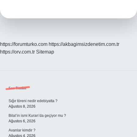
Açılımı
Nedir
https://forumturko.com
https://akbagimsizdenetim.com.tr
https://orv.com.tr
Sitemap
Sidebar
Son Yazılar
Sığır töreni nedir edebiyatta ?
Ağustos 8, 2026
Bilal’in ismi Kuran’da geçiyor mu ?
Ağustos 6, 2026
Avanlar kimdir ?
Ağustos 4, 2026