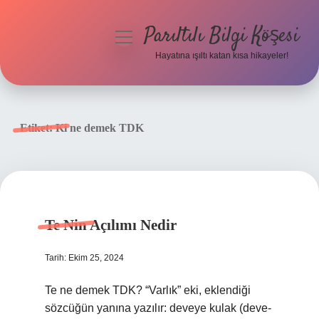
Parıltılı Bilgi Köşesi
menüyü
aç
Hayatına ışıltı katan kısa hikayeler!
Anasayfa
Gizlilik Politikası
Etiket:
Ki ne demek TDK
Yasal Uyarı
Hakkımızda
Te Nin Açılımı Nedir
Tarih: Ekim 25, 2024
Te ne demek TDK? “Varlık” eki, eklendiği
sözcüğün yanına yazılır: deveye kulak (deve-