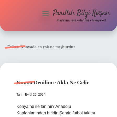
Parıltılı Bilgi Köşesi
menüyü
aç
Hayatına ışıltı katan kısa hikayeler!
Anasayfa
Gizlilik Politikası
Etiket:
Konyada en çok ne meşhurdur
Yasal Uyarı
Hakkımızda
Konya Denilince Akla Ne Gelir
Tarih: Eylül 25, 2024
Konya ne ile tanınır? Anadolu
Kaplanları’ndan biridir. Şehrin futbol takımı