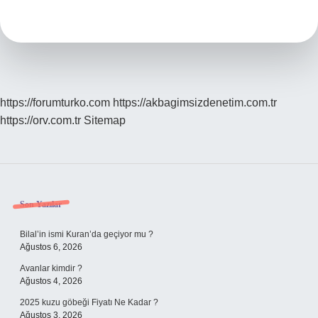
Akla
Ne
Gelir
https://forumturko.com
https://akbagimsizdenetim.com.tr
https://orv.com.tr
Sitemap
Sidebar
Son Yazılar
Bilal’in ismi Kuran’da geçiyor mu ?
Ağustos 6, 2026
Avanlar kimdir ?
Ağustos 4, 2026
2025 kuzu göbeği Fiyatı Ne Kadar ?
Ağustos 3, 2026