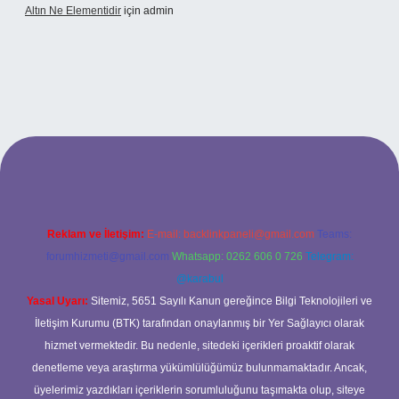
Altın Ne Elementidir
için
admin
betexper güncel giriş
Reklam ve İletişim:
E-mail:
backlinkpaneli@gmail.com
Teams:
forumhizmeti@gmail.com
Whatsapp: 0262 606 0 726
Telegram:
@karabul
Yasal Uyarı:
Sitemiz, 5651 Sayılı Kanun gereğince Bilgi Teknolojileri ve
İletişim Kurumu (BTK) tarafından onaylanmış bir Yer Sağlayıcı olarak
hizmet vermektedir. Bu nedenle, sitedeki içerikleri proaktif olarak
denetleme veya araştırma yükümlülüğümüz bulunmamaktadır. Ancak,
üyelerimiz yazdıkları içeriklerin sorumluluğunu taşımakta olup, siteye