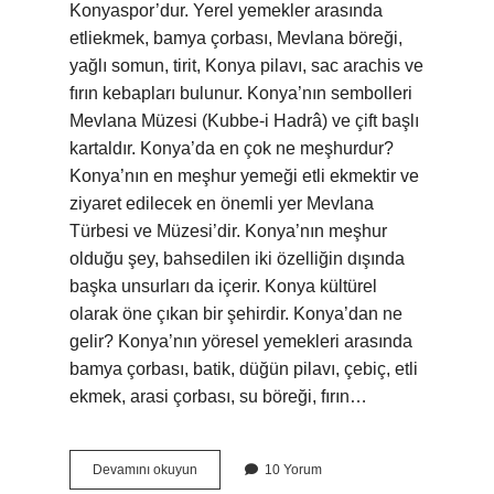
Konyaspor’dur. Yerel yemekler arasında
etliekmek, bamya çorbası, Mevlana böreği,
yağlı somun, tirit, Konya pilavı, sac arachis ve
fırın kebapları bulunur. Konya’nın sembolleri
Mevlana Müzesi (Kubbe-i Hadrâ) ve çift başlı
kartaldır. Konya’da en çok ne meşhurdur?
Konya’nın en meşhur yemeği etli ekmektir ve
ziyaret edilecek en önemli yer Mevlana
Türbesi ve Müzesi’dir. Konya’nın meşhur
olduğu şey, bahsedilen iki özelliğin dışında
başka unsurları da içerir. Konya kültürel
olarak öne çıkan bir şehirdir. Konya’dan ne
gelir? Konya’nın yöresel yemekleri arasında
bamya çorbası, batik, düğün pilavı, çebiç, etli
ekmek, arasi çorbası, su böreği, fırın…
Konya
Devamını okuyun
10 Yorum
Denilince