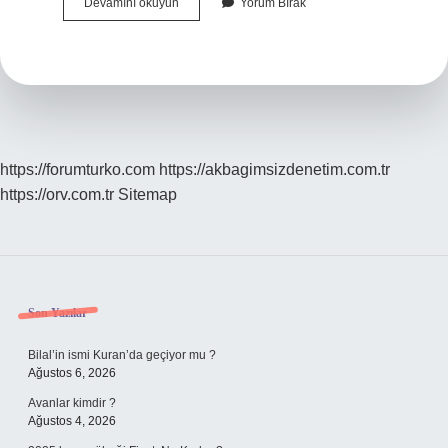
Limon
Devamını okuyun
Yorum Bırak
Çarpıntı
Yapar
Mı
https://forumturko.com
https://akbagimsizdenetim.com.tr
https://orv.com.tr
Sitemap
Sidebar
Son Yazılar
Bilal’in ismi Kuran’da geçiyor mu ?
Ağustos 6, 2026
Avanlar kimdir ?
Ağustos 4, 2026