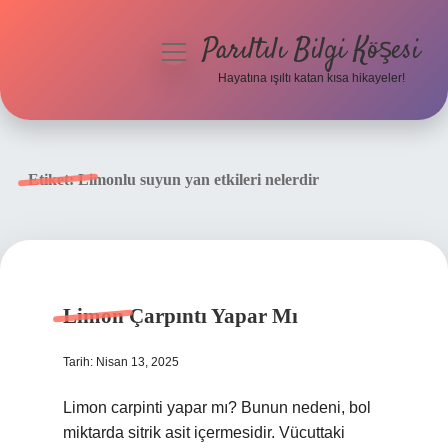
Parıltılı Bilgi Köşesi
menüyü
aç
Hayatına ışıltı katan kısa hikayeler!
Anasayfa
Gizlilik Politikası
Etiket:
Limonlu suyun yan etkileri nelerdir
Yasal Uyarı
Hakkımızda
Limon Çarpıntı Yapar Mı
Tarih: Nisan 13, 2025
Limon carpinti yapar mı? Bunun nedeni, bol
miktarda sitrik asit içermesidir. Vücuttaki