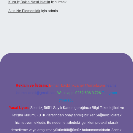
Kuru Iç Bakla Nasıl Islatılır
için
Irmak
Altın Ne Elementidir
için
admin
etexper güncel giriş
Reklam ve İletişim:
E-mail:
backlinkpaneli@gmail.com
Teams:
forumhizmeti@gmail.com
Whatsapp: 0262 606 0 726
Telegram:
@karabul
Yasal Uyarı:
Sitemiz, 5651 Sayılı Kanun gereğince Bilgi Teknolojileri ve
İletişim Kurumu (BTK) tarafından onaylanmış bir Yer Sağlayıcı olarak
hizmet vermektedir. Bu nedenle, sitedeki içerikleri proaktif olarak
denetleme veya araştırma yükümlülüğümüz bulunmamaktadır. Ancak,